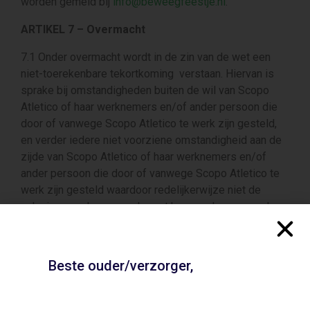
worden gemeld bij
info@beweegfeestje.nl
.
ARTIKEL 7 – Overmacht
7.1 Onder overmacht wordt in de zin van de wet een
niet-toerekenbare tekortkoming verstaan. Hiervan is
sprake bij omstandigheden buiten de wil van Scopo
Atletico of haar werknemers en/of ander persoon die
door of vanwege Scopo Atletico te werk zijn gesteld,
en verder iedere niet voorziene omstandigheid aan de
zijde van Scopo Atletico of haar werknemers en/of
ander persoon die door of vanwege Scopo Atletico te
werk zijn gesteld waardoor redelijkerwijze niet de
naleving van de overeenkomst kan worden gevergd.
7.2 Onder overmachtssituaties worden onder meer
verstaan: technische storingen, bijzondere
Beste ouder/verzorger,
weersomstandigheden, ziekte van personeel en
hulppersonen, oorlog, oorlogsgevaar, oproer,
werkstaking, brand, waterschade, molest, overstroming