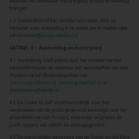
inclusief het eventuele inschrijfgeld) kosten in rekening
brengen.
3.3 Overeenkomst kan worden herroepen door dit
formulier voor ontbinding in te vullen (en te mailen naar
administratie@scopoatletico.nl
).
ARTIKEL 4 – Aanmelding en inschrijving
4.1 Inschrijving vindt plaats door het invullen van het
aanmeldformulier en daarmee het aanschaffen van een
Product via het Boekingsportaal van
www.scopoatletico.nl
,
www.ruig-haarlem.nl
of
www.beweegfeestje.nl
4.2 De Ouder is zelf verantwoordelijk voor het
verstrekken van de juiste gegevens benodigd voor het
afhandelen van het Product, waaronder begrepen de
juiste opgave van namen en adresgegevens.
4.3 De persoonlijke gegevens van de Ouder en het Kind