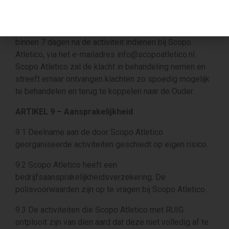
ARTIKEL 8 – Klachtenprocedure
8.1 Eventuele klachten over een Product kan de Ouder
binnen 7 dagen na de activiteit indienen bij Scopo
Atletico, via het e-mailadres info@scopoatletico.nl.
Scopo Atletico zal de klacht in behandeling nemen en
streeft ernaar ontvangen klachten zo spoedig mogelijk
te behandelen en terug te koppelen naar de Ouder.
ARTIKEL 9 – Aansprakelijkheid
9.1 Deelname aan de door Scopo Atletico
georganiseerde activiteiten geschiedt op eigen risico.
9.2 Scopo Atletico heeft een
bedrijfsaansprakelijkheidsverzekering. De
polisvoorwaarden zijn op te vragen bij Scopo Atletico.
9.3 De activiteiten die Scopo Atletico met RUIG
ontplooit zijn van dien aard dat deze niet volledig af te