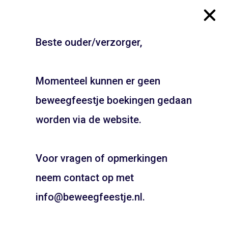
Beste ouder/verzorger,
Momenteel kunnen er geen
beweegfeestje boekingen gedaan
JOUW FEESTJE IN
SINTERKLAAS OF KERST
worden via de website.
THEMA?
Voor vragen of opmerkingen
Pietentraining, Pakjes bezorgen? Het kan allemaal!
Bel snel voor de mogelijkheden!
neem contact op met
06 21 89 71 85
info@beweegfeestje.nl.