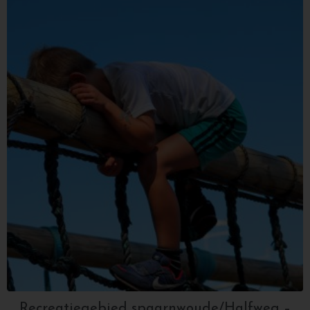
Recreatiegebied spaarnwoude/Halfweg –