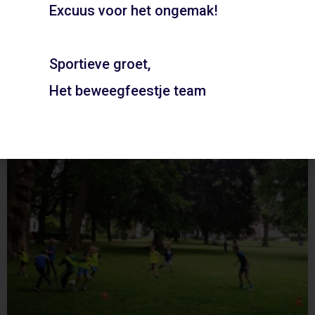
Boeken
Excuus voor het ongemak!
Heerenduinen – Santpoort Noord
ADD TO CART
Sportieve groet,
Het beweegfeestje team