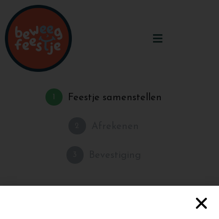
Feestje samenstellen
1
Afrekenen
2
Bevestiging
3
Je winkelmand is momenteel leeg.