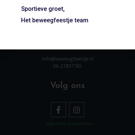
INSCHRIJVEN
Sportieve groet,
Het beweegfeestje team
Contact
info@beweegfeestje.nl
06-21897185
Volg ons
Algemene voorwaarden