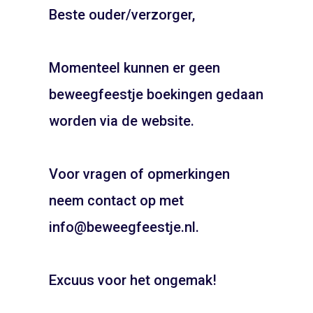
Beste ouder/verzorger,
TERUG NAAR WINKEL
Momenteel kunnen er geen
beweegfeestje boekingen gedaan
JOUW FEESTJE IN
SINTERKLAAS OF KERST
worden via de website.
THEMA?
Schrijf je in voor onze
nieuwsbrief
Voor vragen of opmerkingen
Pietentraining, Pakjes bezorgen? Het kan allemaal!
Bel snel voor de mogelijkheden!
neem contact op met
06 21 89 71 85
Blijf op de hoogte van de laatste nieuwtjes
info@beweegfeestje.nl.
Boeken
Excuus voor het ongemak!