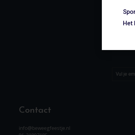
Spor
Het
Contact
info@beweegfeestje.nl