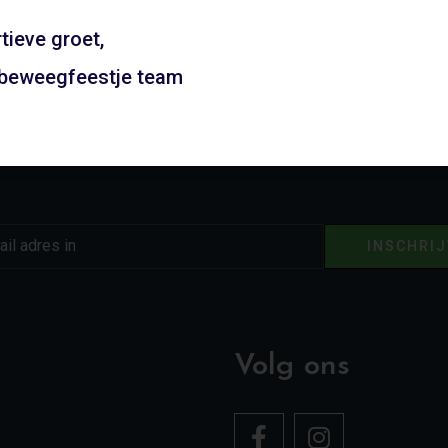
tieve groet,
 beweegfeestje team
Schrijf je in voor onze nieuwsbrief
Blijf op de hoogte van de laatste nieuwtjes
INSCHRI
Volg ons