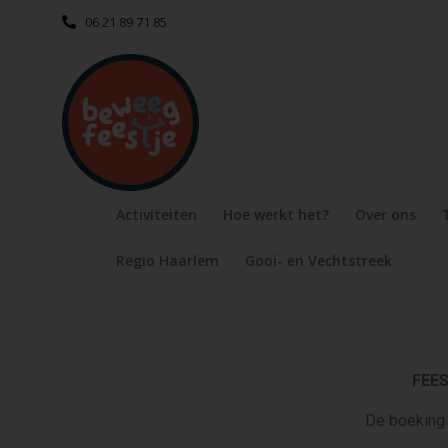
06 21 89 71 85
Activiteiten
Hoe werkt het?
Over ons
Regio Haarlem
Gooi- en Vechtstreek
FEE
De boeking 