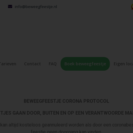
info@beweegfeestje.nl
Tarieven
Contact
FAQ
Boek beweegfeestje
Eigen loc
BEWEEGFEESTJE CORONA PROTOCOL
STJES GAAN DOOR, BUITEN EN OP EEN VERANTWOORDE MAN
kan altijd kosteloos geannuleerd worden als door een coronabe
feestje geen doorgang kan vinden.