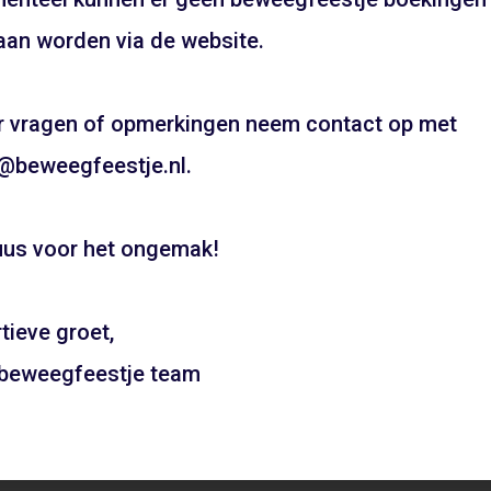
UW FEESTJE IN SINTERKLAAS OF KE
an worden via de website.
THEMA?
Pietentraining, Pakjes bezorgen? Het kan allemaal!
 vragen of opmerkingen neem contact op met
Bel snel voor de mogelijkheden!
@beweegfeestje.nl.
06 21 89 71 85
us voor het ongemak!
Boeken
tieve groet,
 beweegfeestje team
 – Bloemendaal aan Zee
Gymzaal Lindenlaan – 
ADD TO CART
ADD TO CAR