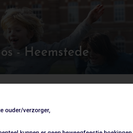
os - Heemstede
jouw beweegfeestje. Met de keuze uit verschillende bew
e ouder/verzorger,
Andere locaties
enteel kunnen er geen beweegfeestje boekingen