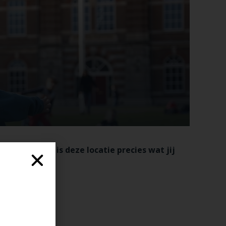
eegfeestjes is deze locatie precies wat jij