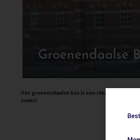
Groenendaalse B
Het groenendaalse bos is een ideale plek voor 
zoekt!
Best
Mom