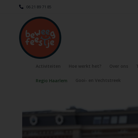
06 21 89 71 85
Activiteiten
Hoe werkt het?
Over ons
Gooi- en Vechtstreek
Regio Haarlem