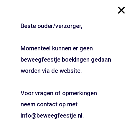
Beste ouder/verzorger,
Erasmuslaan – Haarlem
Gymzaal
Schalkwijk
Beethovensingel –
Alkmaar
Momenteel kunnen er geen
ADD TO CART
beweegfeestje boekingen gedaan
ADD TO CART
JOUW FEESTJE IN
SINTERKLAAS OF KERST
worden via de website.
THEMA?
Voor vragen of opmerkingen
Pietentraining, Pakjes bezorgen? Het kan allemaal!
Bel snel voor de mogelijkheden!
neem contact op met
06 21 89 71 85
info@beweegfeestje.nl.