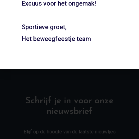
Excuus voor het ongemak!
Gymzaal Huizerweg –
Gymzaal Parkrijklaan –
Bussum
Assendelft
Sportieve groet,
ADD TO CART
ADD TO CART
Het beweegfeestje team
Schrijf je in voor onze
nieuwsbrief
Blijf op de hoogte van de laatste nieuwtjes