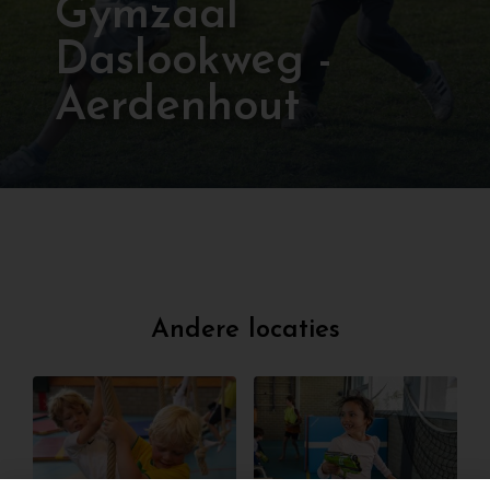
Gymzaal
Daslookweg -
Aerdenhout
Andere locaties