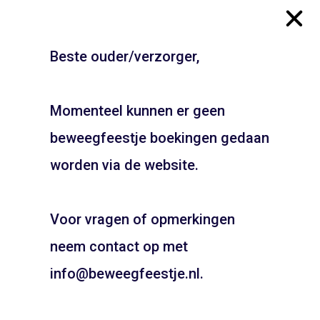
Beste ouder/verzorger,
Erasmuslaan – Haarlem
Gymzaal
Schalkwijk
Beethovensingel –
Momenteel kunnen er geen
Alkmaar
ADD TO CART
beweegfeestje boekingen gedaan
JOUW FEESTJE IN
ADD TO CART
SINTERKLAAS OF KERST
worden via de website.
THEMA?
Voor vragen of opmerkingen
Pietentraining, Pakjes bezorgen? Het kan allemaal!
Bel snel voor de mogelijkheden!
neem contact op met
06 21 89 71 85
info@beweegfeestje.nl.
Boeken