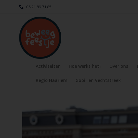
06 21 89 71 85
Activiteiten
Hoe werkt het?
Over ons
Regio Haarlem
Gooi- en Vechtstreek