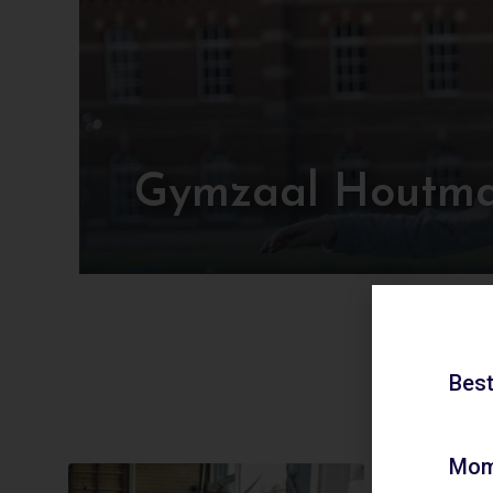
Gymzaal Houtma
Best
Mom