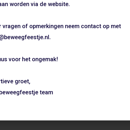
UW FEESTJE IN SINTERKLAAS OF KE
an worden via de website.
THEMA?
Pietentraining, Pakjes bezorgen? Het kan allemaal!
 vragen of opmerkingen neem contact op met
Bel snel voor de mogelijkheden!
@beweegfeestje.nl.
06 21 89 71 85
us voor het ongemak!
Boeken
al Huizerweg – Bussum
Gymzaal Blauwe Ring – As
tieve groet,
 beweegfeestje team
ADD TO CART
ADD TO CAR