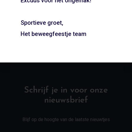
Excuus voor het ongemak!
Gymzaal Langemeer –
Gymzaal Hogeweg –
Edam
Limmen
Sportieve groet,
ADD TO CART
ADD TO CART
Het beweegfeestje team
Schrijf je in voor onze
nieuwsbrief
Blijf op de hoogte van de laatste nieuwtjes