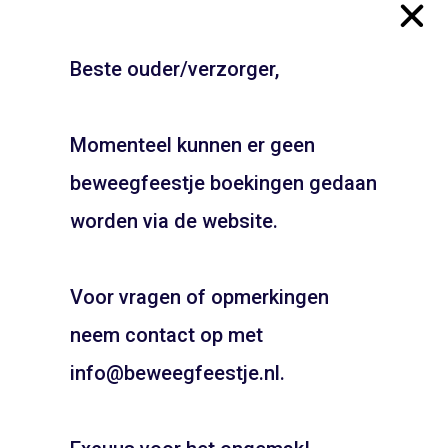
Beste ouder/verzorger,
Gymzaal Lindenlaan –
Gymzaal Bremstraat –
Zaandam
Bussum
Momenteel kunnen er geen
beweegfeestje boekingen gedaan
ADD TO CART
ADD TO CART
JOUW FEESTJE IN
SINTERKLAAS OF KERST
worden via de website.
THEMA?
Voor vragen of opmerkingen
Pietentraining, Pakjes bezorgen? Het kan allemaal!
Bel snel voor de mogelijkheden!
neem contact op met
06 21 89 71 85
info@beweegfeestje.nl.
Boeken