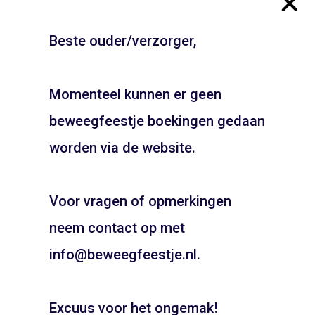
Beste ouder/verzorger,
Gymzaal Lindenlaan –
Gymzaal
Zaandam
Beethovensingel –
Alkmaar
Momenteel kunnen er geen
ADD TO CART
ADD TO CART
beweegfeestje boekingen gedaan
JOUW FEESTJE IN
SINTERKLAAS OF KERST
worden via de website.
THEMA?
Voor vragen of opmerkingen
Pietentraining, Pakjes bezorgen? Het kan allemaal!
Bel snel voor de mogelijkheden!
neem contact op met
06 21 89 71 85
info@beweegfeestje.nl.
Boeken
Excuus voor het ongemak!
Gymzaal de Zwaaier –
Gymzaal Vondelstraat –