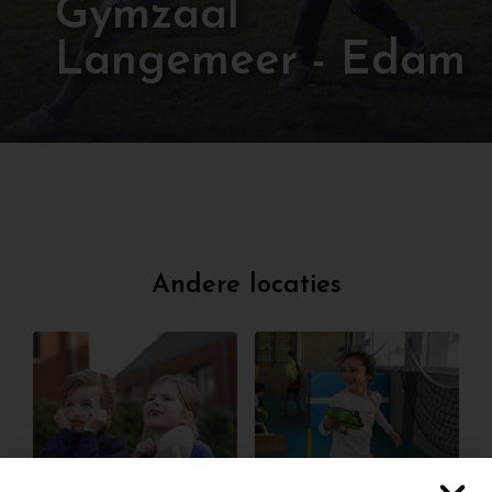
Gymzaal
Langemeer - Edam
Andere locaties