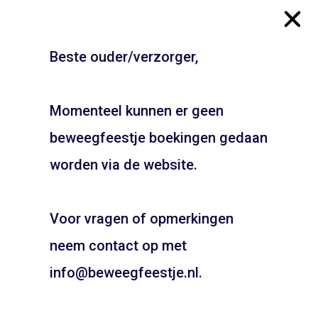
Beste ouder/verzorger,
Momenteel kunnen er geen
Wilsonsplein – Haarlem
Kenaupark – Haarlem
beweegfeestje boekingen gedaan
JOUW FEESTJE IN
ADD TO CART
ADD TO CART
SINTERKLAAS OF KERST
worden via de website.
THEMA?
Voor vragen of opmerkingen
Pietentraining, Pakjes bezorgen? Het kan allemaal!
Bel snel voor de mogelijkheden!
neem contact op met
06 21 89 71 85
info@beweegfeestje.nl.
Boeken