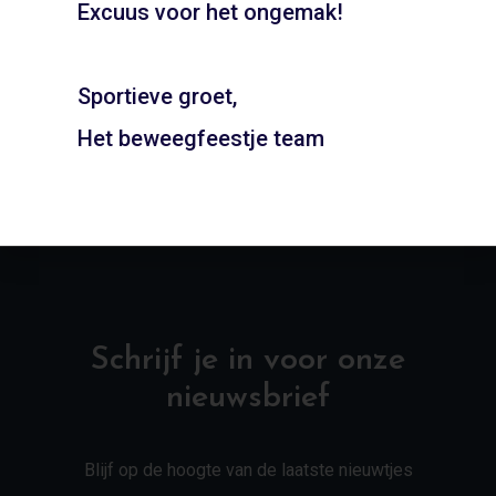
Excuus voor het ongemak!
Gymzaal Bornholm –
Gymzaal Capelacker –
Hoofddorp
Heiloo
Sportieve groet,
ADD TO CART
ADD TO CART
Het beweegfeestje team
Schrijf je in voor onze
nieuwsbrief
Blijf op de hoogte van de laatste nieuwtjes