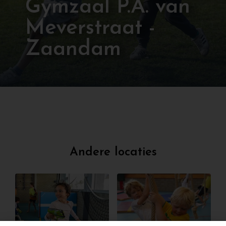
Gymzaal P.A. van
Meverstraat -
Zaandam
Andere locaties