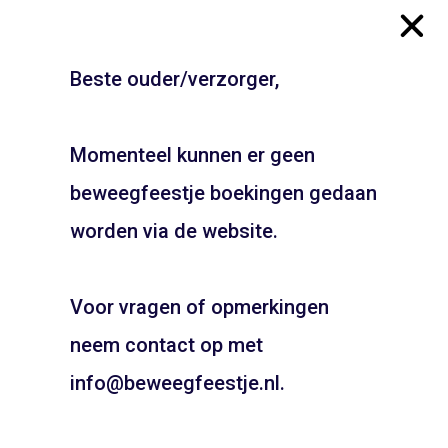
Beste ouder/verzorger,
Gymzaal
Erasmuslaan – Haarlem
Beethovensingel –
Schalkwijk
Momenteel kunnen er geen
Alkmaar
ADD TO CART
beweegfeestje boekingen gedaan
JOUW FEESTJE IN
ADD TO CART
SINTERKLAAS OF KERST
worden via de website.
THEMA?
Voor vragen of opmerkingen
Pietentraining, Pakjes bezorgen? Het kan allemaal!
Bel snel voor de mogelijkheden!
neem contact op met
06 21 89 71 85
info@beweegfeestje.nl.
Boeken