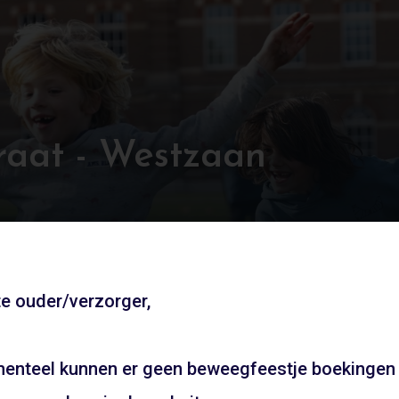
raat - Westzaan
e ouder/verzorger,
Andere locaties
enteel kunnen er geen beweegfeestje boekingen
UW FEESTJE IN SINTERKLAAS OF KE