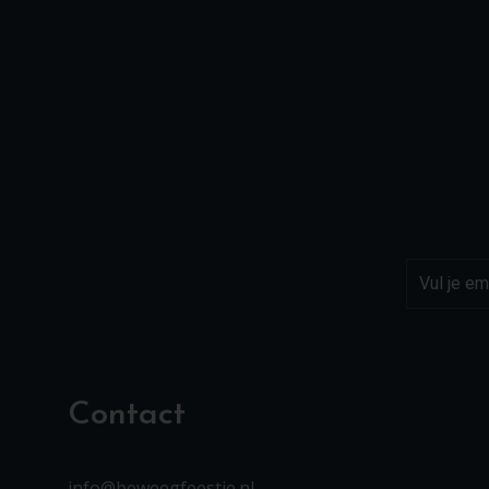
Contact
info@beweegfeestje.nl