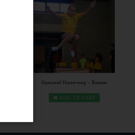
ofddorp
Gymzaal Huizerweg – Bussum
T
ADD TO CART