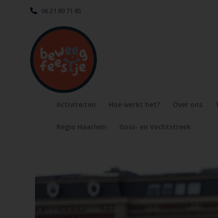
06 21 89 71 85
Activiteiten
Hoe werkt het?
Over ons
Regio Haarlem
Gooi- en Vechtstreek