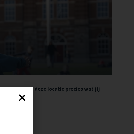
egfeestjes is deze locatie precies wat jij