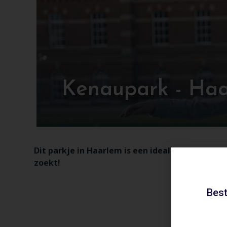
Kenaupark - Ha
Dit parkje in Haarlem is een ideale plek voor 
zoekt!
Best