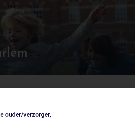
arlem
jouw beweegfeestje. Met de keuze uit verschillende bewe
e ouder/verzorger,
Andere locaties