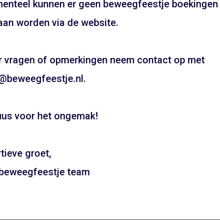
enteel kunnen er geen beweegfeestje boekingen
UW FEESTJE IN SINTERKLAAS OF KE
an worden via de website.
THEMA?
Pietentraining, Pakjes bezorgen? Het kan allemaal!
 vragen of opmerkingen neem contact op met
Bel snel voor de mogelijkheden!
@beweegfeestje.nl.
06 21 89 71 85
us voor het ongemak!
Boeken
tieve groet,
al Huizerweg – Bussum
Gymzaal Generaal Spoor
 beweegfeestje team
Haarlem Noord
ADD TO CART
ADD TO CAR