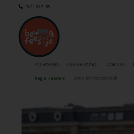
06 21 89 71 85
Activiteiten
Hoe werkt het?
Over ons
Gooi- en Vechtstreek
Regio Haarlem