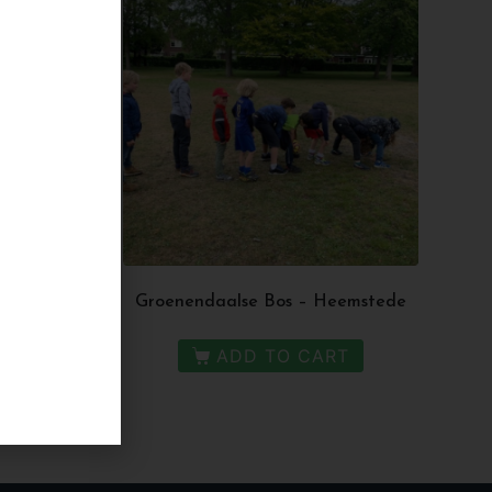
dam
Groenendaalse Bos – Heemstede
T
ADD TO CART