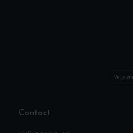
Contact
info@beweegfeestje.nl