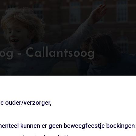
og - Callantsoog
e ouder/verzorger,
Andere locaties
enteel kunnen er geen beweegfeestje boekingen
UW FEESTJE IN SINTERKLAAS OF KE