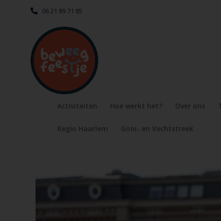
06 21 89 71 85
Activiteiten
Hoe werkt het?
Over ons
Regio Haarlem
Gooi- en Vechtstreek