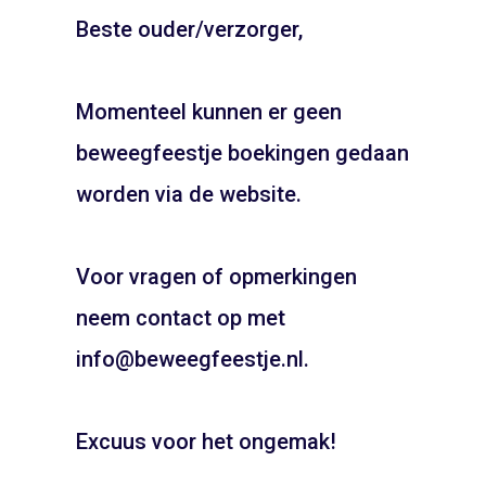
Beste ouder/verzorger,
Groene Woud –
Haarlemmerhout –
Zaandam
Haarlem
ADD TO CART
ADD TO CART
Momenteel kunnen er geen
beweegfeestje boekingen gedaan
JOUW FEESTJE IN
SINTERKLAAS OF KERST
worden via de website.
THEMA?
Voor vragen of opmerkingen
Pietentraining, Pakjes bezorgen? Het kan allemaal!
Bel snel voor de mogelijkheden!
neem contact op met
06 21 89 71 85
info@beweegfeestje.nl.
‘T Wed – Bloemendaal
Cornelis Geelvinckstraat
Boeken
Excuus voor het ongemak!
– Heemskerk
ADD TO CART