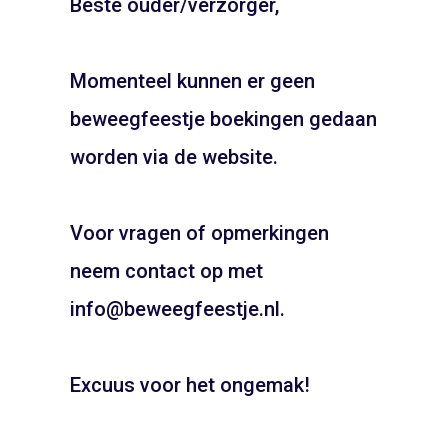
Beste ouder/verzorger,
Momenteel kunnen er geen
beweegfeestje boekingen gedaan
JOUW FEESTJE IN
SINTERKLAAS OF KERST
worden via de website.
Wie is de Mol is beschikbaar op de locaties:
THEMA?
Voor vragen of opmerkingen
Pietentraining, Pakjes bezorgen? Het kan allemaal!
Bel snel voor de mogelijkheden!
neem contact op met
06 21 89 71 85
info@beweegfeestje.nl.
Boeken
Excuus voor het ongemak!