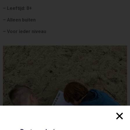
– Leeftijd: 8+
– Alleen buiten
– Voor ieder niveau