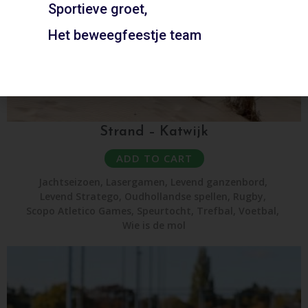
Sportieve groet,
Het beweegfeestje team
Strand – Katwijk
ADD TO CART
Jachtseizoen
,
Lasergamen
,
Levend ganzenbord
,
Levend Stratego
,
Oudhollandse spellen
,
Rugby
,
Scopo Atletico Games
,
Speurtocht
,
Trefbal
,
Voetbal
,
Wie is de mol