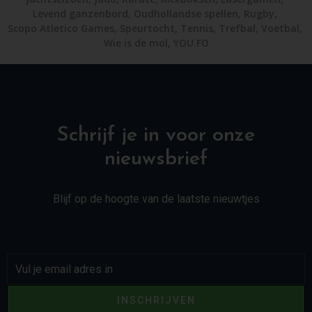
Levend ganzenbord
,
Oudhollandse spellen
,
Rugby
,
Scopo Atletico Games
,
Speurtocht
,
Tennis
,
Trefbal
,
Voetbal
,
Wie is de mol
,
YOU.FO
Schrijf je in voor onze
nieuwsbrief
Blijf op de hoogte van de laatste nieuwtjes
INSCHRIJVEN