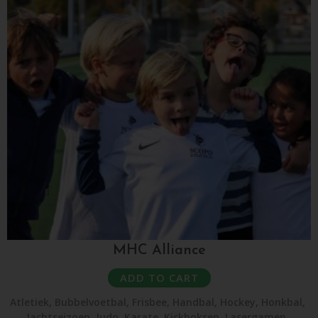
MHC Alliance
ADD TO CART
Atletiek
,
Bubbelvoetbal
,
Frisbee
,
Handbal
,
Hockey
,
Honkbal
,
Jachtseizoen
,
Judo
,
Karate
,
Kickboksen
,
Lasergamen
,