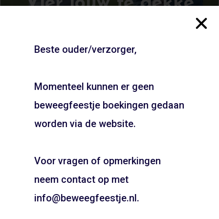
Vier jouw te gekke
beweegfeestje vanaf
€155!
Beste ouder/verzorger,
Vul je plaats- of straatnaam in en ontdek de mogelijkheden
Momenteel kunnen er geen
beweegfeestje boekingen gedaan
JOUW FEESTJE IN
SINTERKLAAS OF KERST
worden via de website.
THEMA?
Voor vragen of opmerkingen
Pietentraining, Pakjes bezorgen? Het kan allemaal!
Bel snel voor de mogelijkheden!
neem contact op met
Schrijf je in voor onze
06 21 89 71 85
info@beweegfeestje.nl.
nieuwsbrief