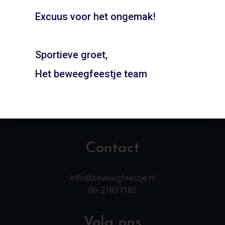
Boeken
Blijf op de hoogte van de laatste nieuwtjes
Excuus voor het ongemak!
Sportieve groet,
Het beweegfeestje team
INSCHRIJVEN
Contact
info@beweegfeestje.nl
06-21897185
Volg ons