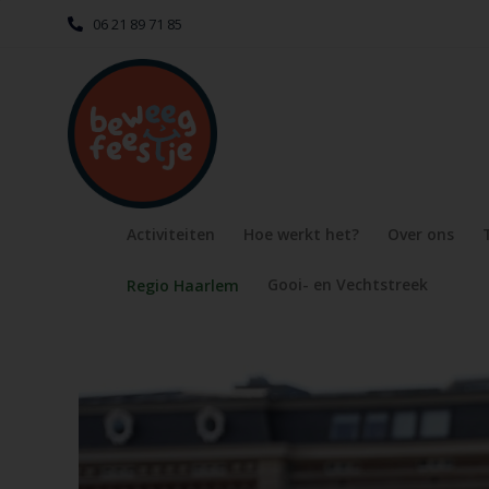
06 21 89 71 85
Activiteiten
Hoe werkt het?
Over ons
Gooi- en Vechtstreek
Regio Haarlem