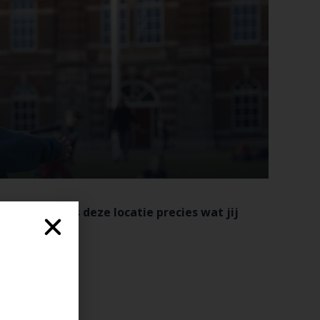
egfeestjes is deze locatie precies wat jij