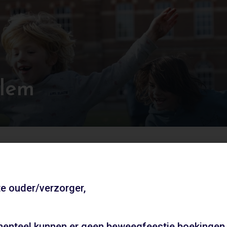
rlem
jouw beweegfeestje. Met de keuze uit verschillende bewe
e ouder/verzorger,
Andere locaties
enteel kunnen er geen beweegfeestje boekingen