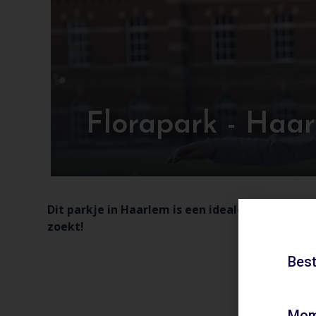
Florapark - Haa
Dit parkje in Haarlem is een ideale plek voor 
zoekt!
Best
Mom