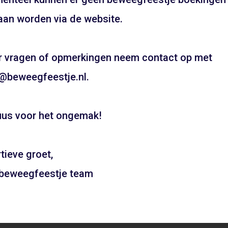
UW FEESTJE IN SINTERKLAAS OF KE
an worden via de website.
THEMA?
Pietentraining, Pakjes bezorgen? Het kan allemaal!
 vragen of opmerkingen neem contact op met
Bel snel voor de mogelijkheden!
@beweegfeestje.nl.
06 21 89 71 85
us voor het ongemak!
Boeken
tieve groet,
 beweegfeestje team
naupark – Haarlem
Strand – Zandvoor
ADD TO CART
ADD TO CAR