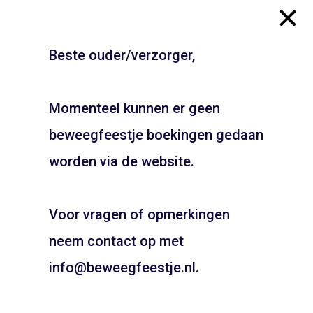
Beste ouder/verzorger,
Gymzaal Capelacker –
Gymzaal Huizerweg –
Heiloo
Bussum
Momenteel kunnen er geen
ADD TO CART
ADD TO CART
beweegfeestje boekingen gedaan
JOUW FEESTJE IN
SINTERKLAAS OF KERST
worden via de website.
THEMA?
Voor vragen of opmerkingen
Pietentraining, Pakjes bezorgen? Het kan allemaal!
Bel snel voor de mogelijkheden!
neem contact op met
06 21 89 71 85
info@beweegfeestje.nl.
Boeken