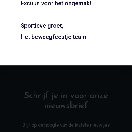
Excuus voor het ongemak!
Gymzaal
Gymzaal Bos en Vaart –
Beethovensingel –
Haarlem
Alkmaar
Sportieve groet,
ADD TO CART
ADD TO CART
Het beweegfeestje team
Schrijf je in voor onze
nieuwsbrief
Blijf op de hoogte van de laatste nieuwtjes