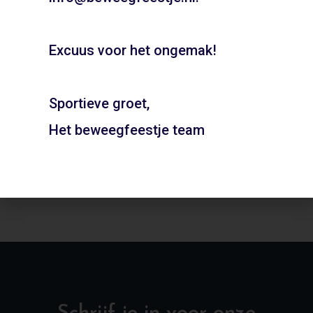
Boeken
Excuus voor het ongemak!
Sportieve groet,
Geel-Wit’20 – Haarlem
Gymzaal de Zwaaier –
Naarden
Het beweegfeestje team
ADD TO CART
ADD TO CART