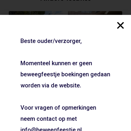
Beste ouder/verzorger,
Momenteel kunnen er geen
beweegfeestje boekingen gedaan
Florapark – Haarlem
Gymzaal Huizerweg –
JOUW FEESTJE IN
Bussum
SINTERKLAAS OF KERST
worden via de website.
ADD TO CART
THEMA?
ADD TO CART
Voor vragen of opmerkingen
Pietentraining, Pakjes bezorgen? Het kan allemaal!
Bel snel voor de mogelijkheden!
neem contact op met
06 21 89 71 85
info@beweegfeestje.nl.