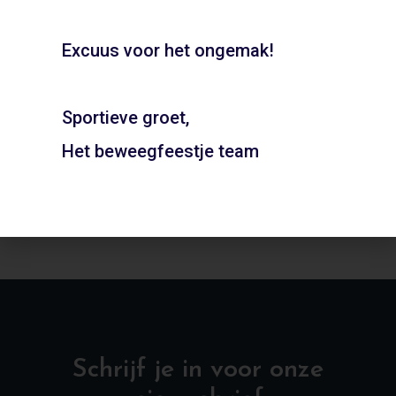
Boeken
Excuus voor het ongemak!
Sportieve groet,
Gymzaal Capelacker –
Gymzaal Breedelaan –
Heiloo
Heiloo
Het beweegfeestje team
ADD TO CART
ADD TO CART
Schrijf je in voor onze