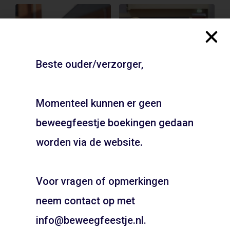
Beste ouder/verzorger,
Momenteel kunnen er geen
Gymzaal Lindenlaan –
Gymzaal Bos en Vaart –
beweegfeestje boekingen gedaan
Zaandam
Haarlem
JOUW FEESTJE IN
SINTERKLAAS OF KERST
worden via de website.
ADD TO CART
ADD TO CART
THEMA?
Voor vragen of opmerkingen
Pietentraining, Pakjes bezorgen? Het kan allemaal!
Bel snel voor de mogelijkheden!
neem contact op met
06 21 89 71 85
info@beweegfeestje.nl.