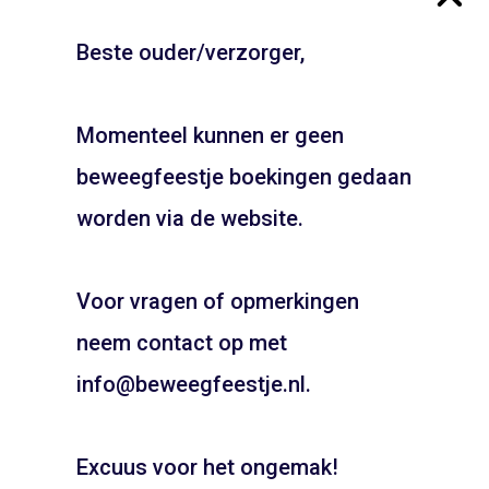
Beste ouder/verzorger,
Recreatie Het Twiske –
Burgemeester in ‘t
Oostzaan
Veldpark – Zaandam
Momenteel kunnen er geen
ADD TO CART
ADD TO CART
beweegfeestje boekingen gedaan
JOUW FEESTJE IN
SINTERKLAAS OF KERST
worden via de website.
THEMA?
Voor vragen of opmerkingen
Pietentraining, Pakjes bezorgen? Het kan allemaal!
Bel snel voor de mogelijkheden!
neem contact op met
06 21 89 71 85
info@beweegfeestje.nl.
Boeken
Excuus voor het ongemak!
Haarlemmerhout –
MHC Alliance
Haarlem