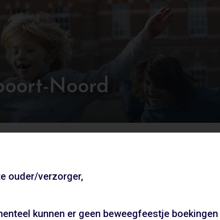
poort-Noord
poort-Noord. Deze locatie is de ideale plek voor jouw at
e ouder/verzorger,
Andere locaties
enteel kunnen er geen beweegfeestje boekingen