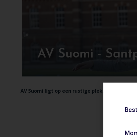
AV Suomi - Sant
AV Suomi ligt op een rustige plek, vlakbij Sant
Best
Mom