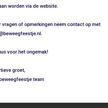
UW FEESTJE IN SINTERKLAAS OF KE
an worden via de website.
THEMA?
Pietentraining, Pakjes bezorgen? Het kan allemaal!
 vragen of opmerkingen neem contact op met
Bel snel voor de mogelijkheden!
@beweegfeestje.nl.
06 21 89 71 85
us voor het ongemak!
Boeken
tieve groet,
lorapark – Haarlem
Erasmuslaan – Haarlem Sc
 beweegfeestje team
ADD TO CART
ADD TO CAR