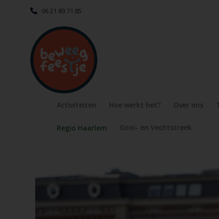
06 21 89 71 85
Activiteiten
Hoe werkt het?
Over ons
Gooi- en Vechtstreek
Regio Haarlem