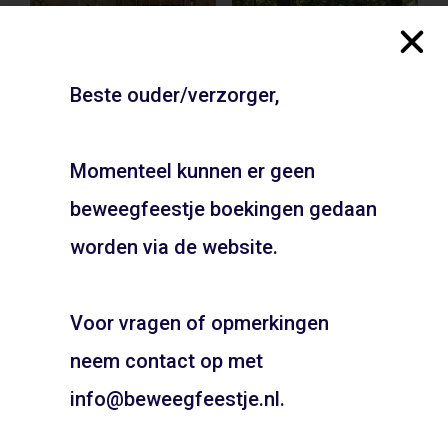
Beste ouder/verzorger,
Momenteel kunnen er geen
Gymzaal de Zwaaier –
Vondelpark –
Naarden
Amsterdam
beweegfeestje boekingen gedaan
JOUW FEESTJE IN
ADD TO CART
ADD TO CART
SINTERKLAAS OF KERST
worden via de website.
THEMA?
Voor vragen of opmerkingen
Pietentraining, Pakjes bezorgen? Het kan allemaal!
Bel snel voor de mogelijkheden!
neem contact op met
06 21 89 71 85
info@beweegfeestje.nl.