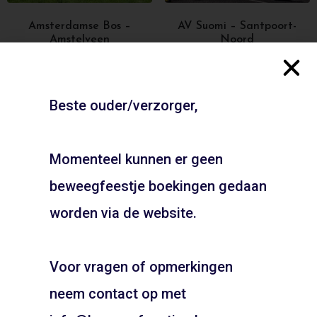
Amsterdamse Bos –
AV Suomi – Santpoort-
Amstelveen
Noord
ADD TO CART
ADD TO CART
Beste ouder/verzorger,
Momenteel kunnen er geen
beweegfeestje boekingen gedaan
JOUW FEESTJE IN
SINTERKLAAS OF KERST
worden via de website.
THEMA?
Voor vragen of opmerkingen
Pietentraining, Pakjes bezorgen? Het kan allemaal!
Bel snel voor de mogelijkheden!
Burgemeester in ‘t
Cornelis Geelvinckstraat –
neem contact op met
Veldpark – Zaandam
Heemskerk
06 21 89 71 85