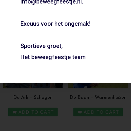
info@beweegfeestje.nl.
ADD TO CART
ADD TO CART
Boeken
Excuus voor het ongemak!
Sportieve groet,
Het beweegfeestje team
De Ark – Schagen
De Baan – Warmenhuizen
ADD TO CART
ADD TO CART