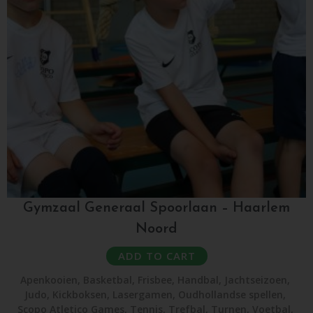
Gymzaal Generaal Spoorlaan – Haarlem
Noord
ADD TO CART
Apenkooien
,
Basketbal
,
Frisbee
,
Handbal
,
Jachtseizoen
,
Judo
,
Kickboksen
,
Lasergamen
,
Oudhollandse spellen
,
Scopo Atletico Games
,
Tennis
,
Trefbal
,
Turnen
,
Voetbal
,