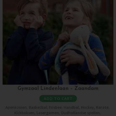
Gymzaal Lindenlaan – Zaandam
ADD TO CART
Apenkooien
,
Basketbal
,
Frisbee
,
Handbal
,
Hockey
,
Karate
,
Kickboksen
,
Lasergamen
,
Oudhollandse spellen
,