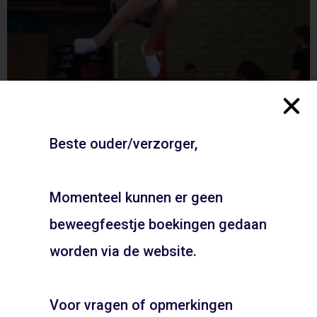
Beste ouder/verzorger,
Gymzaal Huizerweg – Bussum
ADD TO CART
Momenteel kunnen er geen
Apenkooien
,
Basketbal
,
Handbal
,
Hockey
,
Karate
,
Kickboksen
,
Lasergamen
,
Oudhollandse spellen
,
beweegfeestje boekingen gedaan
JOUW FEESTJE IN
Scopo Atletico Games
,
Tennis
,
Trefbal
,
Voetbal
,
Volleybal
SINTERKLAAS OF KERST
worden via de website.
THEMA?
Voor vragen of opmerkingen
Pietentraining, Pakjes bezorgen? Het kan allemaal!