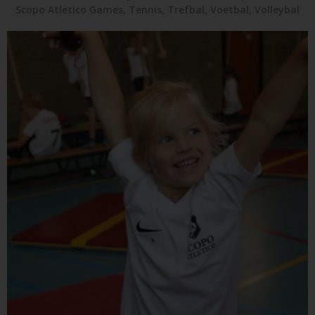
Scopo Atletico Games
,
Tennis
,
Trefbal
,
Voetbal
,
Volleybal