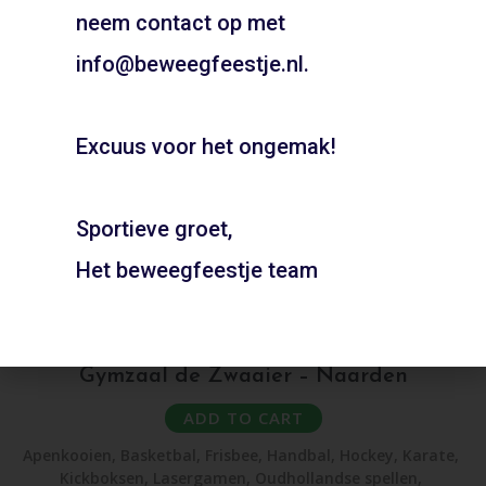
Bel snel voor de mogelijkheden!
neem contact op met
06 21 89 71 85
info@beweegfeestje.nl.
Boeken
Excuus voor het ongemak!
Sportieve groet,
Het beweegfeestje team
Gymzaal de Zwaaier – Naarden
ADD TO CART
Apenkooien
,
Basketbal
,
Frisbee
,
Handbal
,
Hockey
,
Karate
,
Kickboksen
,
Lasergamen
,
Oudhollandse spellen
,