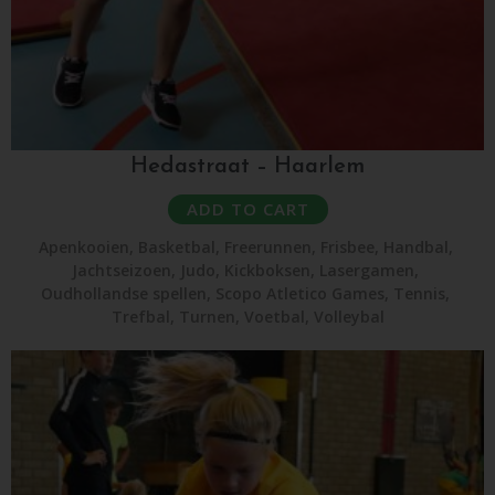
Hedastraat – Haarlem
ADD TO CART
Apenkooien
,
Basketbal
,
Freerunnen
,
Frisbee
,
Handbal
,
Jachtseizoen
,
Judo
,
Kickboksen
,
Lasergamen
,
Oudhollandse spellen
,
Scopo Atletico Games
,
Tennis
,
Trefbal
,
Turnen
,
Voetbal
,
Volleybal