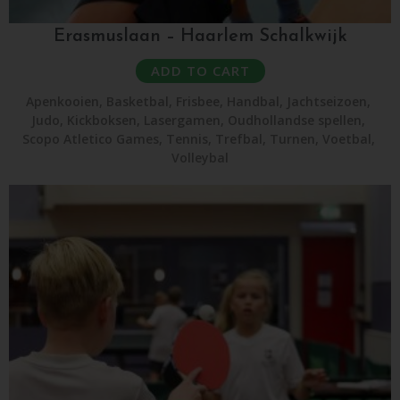
Erasmuslaan – Haarlem Schalkwijk
ADD TO CART
Apenkooien
,
Basketbal
,
Frisbee
,
Handbal
,
Jachtseizoen
,
Judo
,
Kickboksen
,
Lasergamen
,
Oudhollandse spellen
,
Scopo Atletico Games
,
Tennis
,
Trefbal
,
Turnen
,
Voetbal
,
Volleybal