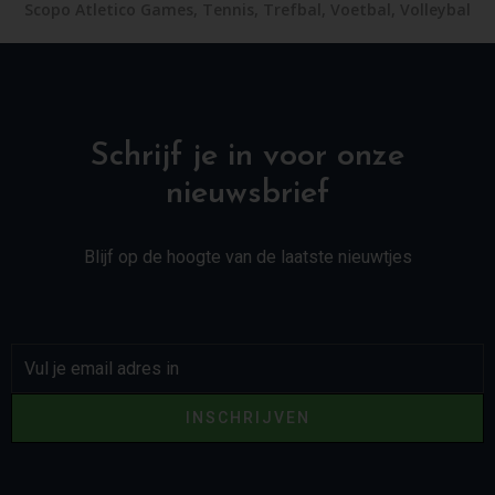
Scopo Atletico Games
,
Tennis
,
Trefbal
,
Voetbal
,
Volleybal
Schrijf je in voor onze
nieuwsbrief
Blijf op de hoogte van de laatste nieuwtjes
INSCHRIJVEN