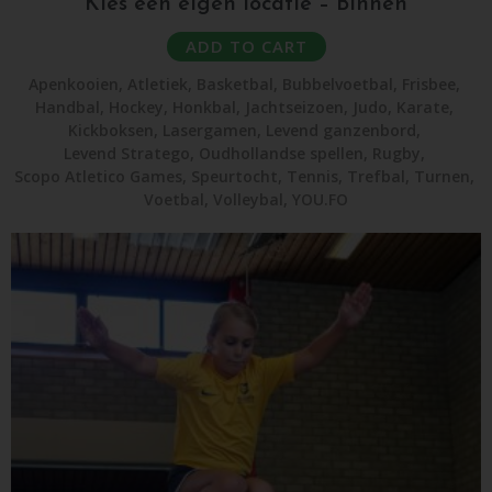
Kies een eigen locatie – Binnen
ADD TO CART
Apenkooien
,
Atletiek
,
Basketbal
,
Bubbelvoetbal
,
Frisbee
,
Handbal
,
Hockey
,
Honkbal
,
Jachtseizoen
,
Judo
,
Karate
,
Kickboksen
,
Lasergamen
,
Levend ganzenbord
,
Levend Stratego
,
Oudhollandse spellen
,
Rugby
,
Scopo Atletico Games
,
Speurtocht
,
Tennis
,
Trefbal
,
Turnen
,
Voetbal
,
Volleybal
,
YOU.FO