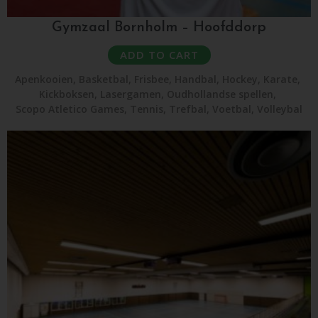
Gymzaal Bornholm – Hoofddorp
ADD TO CART
Apenkooien
,
Basketbal
,
Frisbee
,
Handbal
,
Hockey
,
Karate
,
Kickboksen
,
Lasergamen
,
Oudhollandse spellen
,
Scopo Atletico Games
,
Tennis
,
Trefbal
,
Voetbal
,
Volleybal