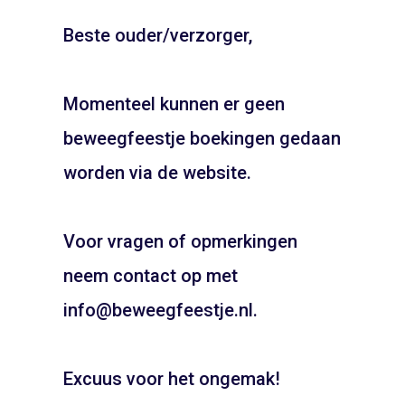
Beste ouder/verzorger,
MHC Alliance
Flevopark – Amsterdam
Momenteel kunnen er geen
ADD TO CART
ADD TO CART
beweegfeestje boekingen gedaan
JOUW FEESTJE IN
SINTERKLAAS OF KERST
worden via de website.
THEMA?
Voor vragen of opmerkingen
Pietentraining, Pakjes bezorgen? Het kan allemaal!
Bel snel voor de mogelijkheden!
neem contact op met
06 21 89 71 85
info@beweegfeestje.nl.
Boeken
Strand – Zandvoort
Recreatie Het Twiske –
Excuus voor het ongemak!
Oostzaan