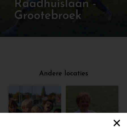
Raadhuislaan -
Grootebroek
Andere locaties