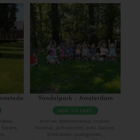
eemstede
Vondelpark – Amsterdam
ADD TO CART
risbee
,
Atletiek
,
Bubbelvoetbal
,
Frisbee
,
,
Karate
,
Honkbal
,
Jachtseizoen
,
Judo
,
Karate
,
en
,
Kickboksen
,
Lasergamen
,