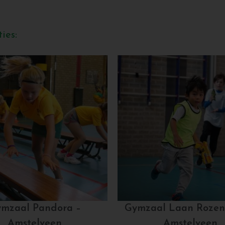
ies:
mzaal Pandora –
Gymzaal Laan Rozen
Amstelveen
Amstelveen