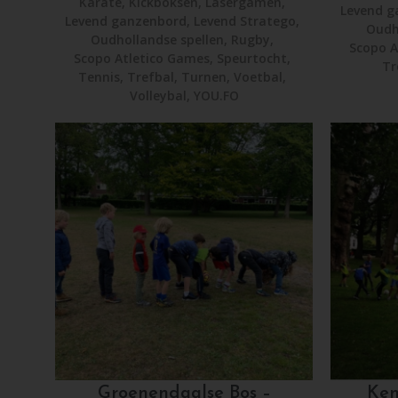
Karate
,
Kickboksen
,
Lasergamen
,
Levend g
Levend ganzenbord
,
Levend Stratego
,
Oudh
Oudhollandse spellen
,
Rugby
,
Scopo A
Scopo Atletico Games
,
Speurtocht
,
Tr
Tennis
,
Trefbal
,
Turnen
,
Voetbal
,
Volleybal
,
YOU.FO
Groenendaalse Bos –
Ken