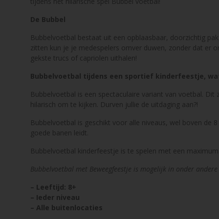
tijdens het hilarische spel Bubbel voetbal!
De Bubbel
Bubbelvoetbal bestaat uit een opblaasbaar, doorzichtig pak
zitten kun je je medespelers omver duwen, zonder dat er o
gekste trucs of capriolen uithalen!
Bubbelvoetbal tijdens een sportief kinderfeestje, wat
Bubbelvoetbal is een spectaculaire variant van voetbal. Dit
hilarisch om te kijken. Durven jullie de uitdaging aan?!
Bubbelvoetbal is geschikt voor alle niveaus, wel boven de 8 j
goede banen leidt.
Bubbelvoetbal kinderfeestje is te spelen met een maximum 
Bubbelvoetbal met Beweegfeestje is mogelijk in onder andere
– Leeftijd: 8+
– Ieder niveau
– Alle buitenlocaties