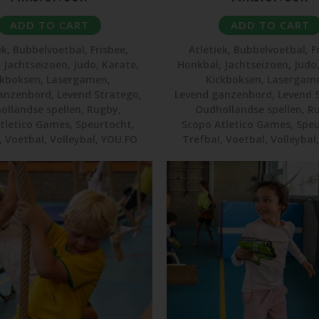
ADD TO CART
ADD TO CART
ek
,
Bubbelvoetbal
,
Frisbee
,
Atletiek
,
Bubbelvoetbal
,
F
,
Jachtseizoen
,
Judo
,
Karate
,
Honkbal
,
Jachtseizoen
,
Judo
ckboksen
,
Lasergamen
,
Kickboksen
,
Lasergam
anzenbord
,
Levend Stratego
,
Levend ganzenbord
,
Levend 
ollandse spellen
,
Rugby
,
Oudhollandse spellen
,
R
tletico Games
,
Speurtocht
,
Scopo Atletico Games
,
Speu
,
Voetbal
,
Volleybal
,
YOU.FO
Trefbal
,
Voetbal
,
Volleybal