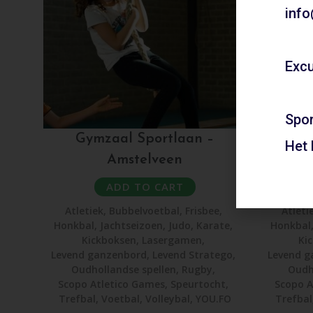
info
Excu
Spor
Gymzaal Sportlaan –
Gym
Het
Amstelveen
ADD TO CART
Atletiek
,
Bubbelvoetbal
,
Frisbee
,
Atleti
Honkbal
,
Jachtseizoen
,
Judo
,
Karate
,
Honkbal
Kickboksen
,
Lasergamen
,
Ki
Levend ganzenbord
,
Levend Stratego
,
Levend g
Oudhollandse spellen
,
Rugby
,
Oudh
Scopo Atletico Games
,
Speurtocht
,
Scopo A
Trefbal
,
Voetbal
,
Volleybal
,
YOU.FO
Trefbal