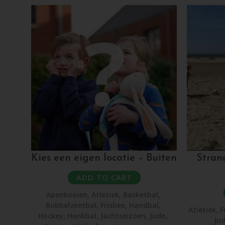
Kies een eigen locatie – Buiten
Stran
ADD TO CART
Apenkooien
,
Atletiek
,
Basketbal
,
Bubbelvoetbal
,
Frisbee
,
Handbal
,
Atletiek
,
F
Hockey
,
Honkbal
,
Jachtseizoen
,
Judo
,
Ju