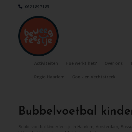
06 21 89 71 85
Activiteiten
Hoe werkt het?
Over ons
Regio Haarlem
Gooi- en Vechtstreek
Bubbelvoetbal kinder
Bubbelvoetbal kinderfeestje in Haarlem, Amsterdam, Bussum o