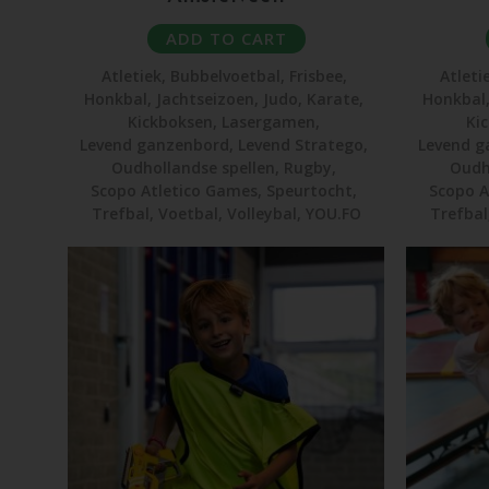
ADD TO CART
Atletiek
,
Bubbelvoetbal
,
Frisbee
,
Atleti
Honkbal
,
Jachtseizoen
,
Judo
,
Karate
,
Honkbal
Kickboksen
,
Lasergamen
,
Ki
Levend ganzenbord
,
Levend Stratego
,
Levend g
Oudhollandse spellen
,
Rugby
,
Oudh
Scopo Atletico Games
,
Speurtocht
,
Scopo A
Trefbal
,
Voetbal
,
Volleybal
,
YOU.FO
Trefbal