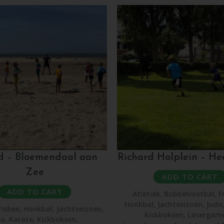
d – Bloemendaal aan
Richard Holplein – H
Zee
ADD TO CART
ADD TO CART
Atletiek
,
Bubbelvoetbal
,
F
Honkbal
,
Jachtseizoen
,
Judo
risbee
,
Honkbal
,
Jachtseizoen
,
Kickboksen
,
Lasergam
do
,
Karate
,
Kickboksen
,