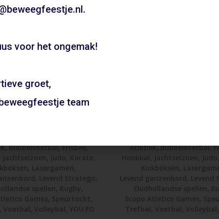
@beweegfeestje.nl.
06 21 89 71 85
us voor het ongemak!
Boeken
tieve groet,
zaal Lindenlaan –
Gymzaal Landton
 beweegfeestje team
Amstelveen
Amstelveen
ADD TO CART
ADD TO CART
ek
,
Bubbelvoetbal
,
Frisbee
,
Atletiek
,
Bubbelvoetbal
,
F
,
Jachtseizoen
,
Judo
,
Karate
,
Honkbal
,
Jachtseizoen
,
Judo
ckboksen
,
Lasergamen
,
Kickboksen
,
Lasergam
anzenbord
,
Levend Stratego
,
Levend ganzenbord
,
Levend 
ollandse spellen
,
Rugby
,
Oudhollandse spellen
,
R
tletico Games
,
Speurtocht
,
Scopo Atletico Games
,
Speu
,
Voetbal
,
Volleybal
,
YOU.FO
Trefbal
,
Voetbal
,
Volleybal