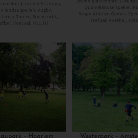
Levend ganzenbord
,
Levend 
anzenbord
,
Levend Stratego
,
Oudhollandse spellen
,
R
ollandse spellen
,
Rugby
,
Scopo Atletico Games
,
Speu
tletico Games
,
Speurtocht
,
Trefbal
,
Voetbal
,
YOU
efbal
,
Voetbal
,
YOU.FO
aupark – Haarlem
Westerpark – Amst