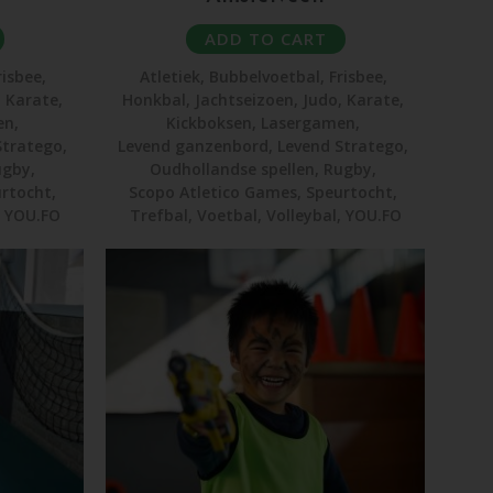
ADD TO CART
risbee
,
Atletiek
,
Bubbelvoetbal
,
Frisbee
,
,
Karate
,
Honkbal
,
Jachtseizoen
,
Judo
,
Karate
,
en
,
Kickboksen
,
Lasergamen
,
Stratego
,
Levend ganzenbord
,
Levend Stratego
,
ugby
,
Oudhollandse spellen
,
Rugby
,
rtocht
,
Scopo Atletico Games
,
Speurtocht
,
,
YOU.FO
Trefbal
,
Voetbal
,
Volleybal
,
YOU.FO