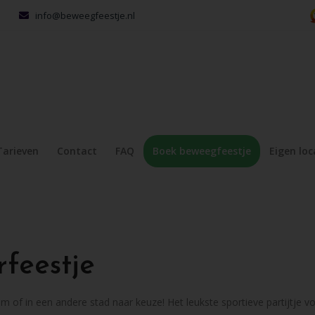
info@beweegfeestje.nl
Tarieven
Contact
FAQ
Boek beweegfeestje
Eigen loc
feestje
f in een andere stad naar keuze! Het leukste sportieve partijtje voo