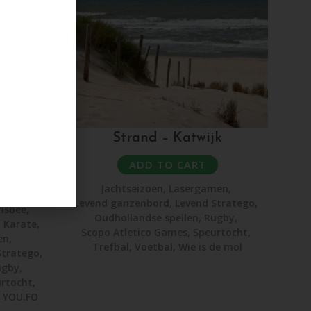
g –
Strand – Katwijk
ADD TO CART
Jachtseizoen
,
Lasergamen
,
Levend ganzenbord
,
Levend Stratego
,
risbee
,
Oudhollandse spellen
,
Rugby
,
,
Karate
,
Scopo Atletico Games
,
Speurtocht
,
en
,
Trefbal
,
Voetbal
,
Wie is de mol
Stratego
,
ugby
,
rtocht
,
,
YOU.FO