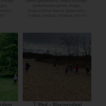
Stratego
,
Levend ganzenbord
,
Levend Stratego
,
ugby
,
Oudhollandse spellen
,
Rugby
,
rtocht
,
Scopo Atletico Games
,
Speurtocht
,
.FO
Trefbal
,
Voetbal
,
Volleybal
,
YOU.FO
erdam
‘T Wed – Bloemendaal