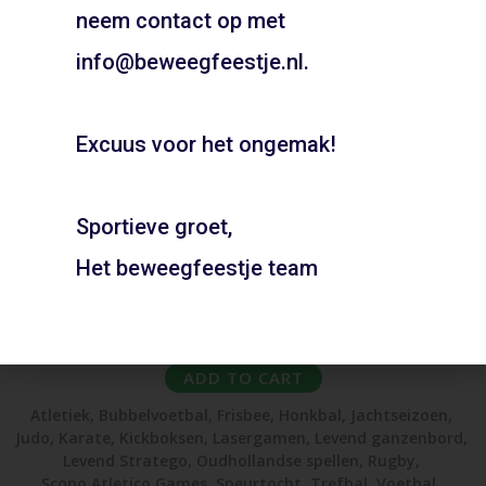
Bel snel voor de mogelijkheden!
neem contact op met
06 21 89 71 85
info@beweegfeestje.nl.
Boeken
Excuus voor het ongemak!
Sportieve groet,
Het beweegfeestje team
Gymzaal Lindenlaan – Amstelveen
ADD TO CART
Atletiek
,
Bubbelvoetbal
,
Frisbee
,
Honkbal
,
Jachtseizoen
,
Judo
,
Karate
,
Kickboksen
,
Lasergamen
,
Levend ganzenbord
,
Levend Stratego
,
Oudhollandse spellen
,
Rugby
,
Scopo Atletico Games
,
Speurtocht
,
Trefbal
,
Voetbal
,