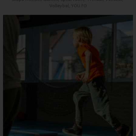
Volleybal
,
YOU.FO