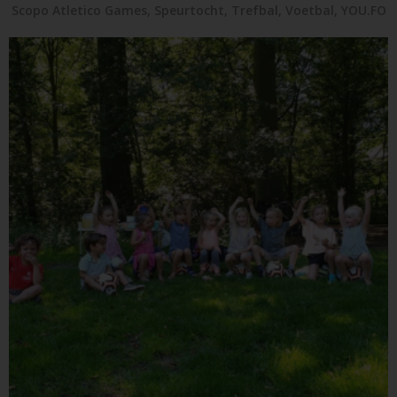
Scopo Atletico Games
,
Speurtocht
,
Trefbal
,
Voetbal
,
YOU.FO