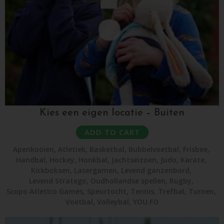
Kies een eigen locatie – Buiten
ADD TO CART
Apenkooien
,
Atletiek
,
Basketbal
,
Bubbelvoetbal
,
Frisbee
,
Handbal
,
Hockey
,
Honkbal
,
Jachtseizoen
,
Judo
,
Karate
,
Kickboksen
,
Lasergamen
,
Levend ganzenbord
,
Levend Stratego
,
Oudhollandse spellen
,
Rugby
,
Scopo Atletico Games
,
Speurtocht
,
Tennis
,
Trefbal
,
Turnen
,
Voetbal
,
Volleybal
,
YOU.FO