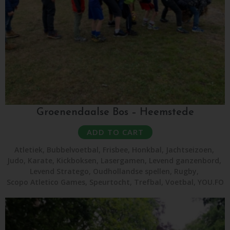
Groenendaalse Bos – Heemstede
ADD TO CART
Atletiek
,
Bubbelvoetbal
,
Frisbee
,
Honkbal
,
Jachtseizoen
,
Judo
,
Karate
,
Kickboksen
,
Lasergamen
,
Levend ganzenbord
,
Levend Stratego
,
Oudhollandse spellen
,
Rugby
,
Scopo Atletico Games
,
Speurtocht
,
Trefbal
,
Voetbal
,
YOU.FO