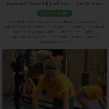
Gymzaal Oostelijk Halfrond – Amstelveen
ADD TO CART
Atletiek
,
Bubbelvoetbal
,
Frisbee
,
Honkbal
,
Jachtseizoen
,
Judo
,
Karate
,
Kickboksen
,
Lasergamen
,
Levend ganzenbord
,
Levend Stratego
,
Oudhollandse spellen
,
Rugby
,
Scopo Atletico Games
,
Speurtocht
,
Trefbal
,
Voetbal
,
Volleybal
,
YOU.FO