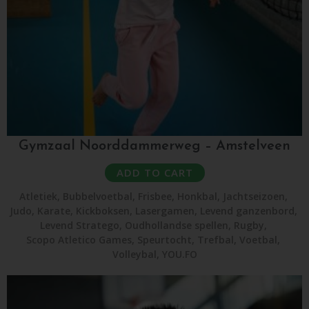
Gymzaal Noorddammerweg – Amstelveen
ADD TO CART
Atletiek
,
Bubbelvoetbal
,
Frisbee
,
Honkbal
,
Jachtseizoen
,
Judo
,
Karate
,
Kickboksen
,
Lasergamen
,
Levend ganzenbord
,
Levend Stratego
,
Oudhollandse spellen
,
Rugby
,
Scopo Atletico Games
,
Speurtocht
,
Trefbal
,
Voetbal
,
Volleybal
,
YOU.FO