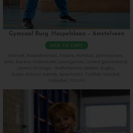
Gymzaal Burg. Haspelslaan – Amstelveen
ADD TO CART
Atletiek
,
Bubbelvoetbal
,
Frisbee
,
Honkbal
,
Jachtseizoen
,
Judo
,
Karate
,
Kickboksen
,
Lasergamen
,
Levend ganzenbord
,
Levend Stratego
,
Oudhollandse spellen
,
Rugby
,
Scopo Atletico Games
,
Speurtocht
,
Trefbal
,
Voetbal
,
Volleybal
,
YOU.FO