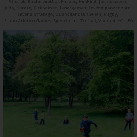
Atletiek
,
Bubbelvoetbal
,
Frisbee
,
Honkbal
,
Jachtseizoen
,
Judo
,
Karate
,
Kickboksen
,
Lasergamen
,
Levend ganzenbord
,
Levend Stratego
,
Oudhollandse spellen
,
Rugby
,
Scopo Atletico Games
,
Speurtocht
,
Trefbal
,
Voetbal
,
YOU.FO