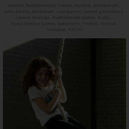
Atletiek
,
Bubbelvoetbal
,
Frisbee
,
Honkbal
,
Jachtseizoen
,
Judo
,
Karate
,
Kickboksen
,
Lasergamen
,
Levend ganzenbord
,
Levend Stratego
,
Oudhollandse spellen
,
Rugby
,
Scopo Atletico Games
,
Speurtocht
,
Trefbal
,
Voetbal
,
Volleybal
,
YOU.FO