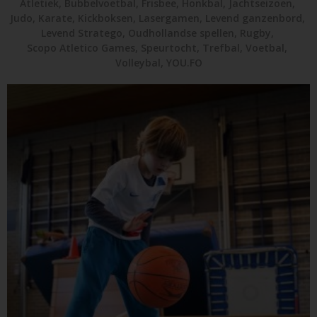
Atletiek
,
Bubbelvoetbal
,
Frisbee
,
Honkbal
,
Jachtseizoen
,
Judo
,
Karate
,
Kickboksen
,
Lasergamen
,
Levend ganzenbord
,
Levend Stratego
,
Oudhollandse spellen
,
Rugby
,
Scopo Atletico Games
,
Speurtocht
,
Trefbal
,
Voetbal
,
Volleybal
,
YOU.FO