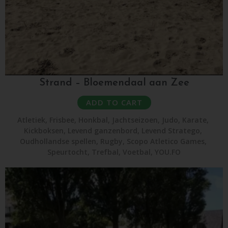
Strand – Bloemendaal aan Zee
ADD TO CART
Atletiek
,
Frisbee
,
Honkbal
,
Jachtseizoen
,
Judo
,
Karate
,
Kickboksen
,
Levend ganzenbord
,
Levend Stratego
,
Oudhollandse spellen
,
Rugby
,
Scopo Atletico Games
,
Speurtocht
,
Trefbal
,
Voetbal
,
YOU.FO