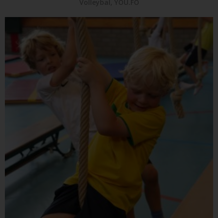
Volleybal
,
YOU.FO