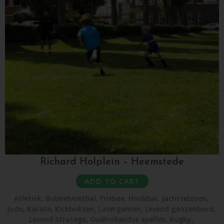
Richard Holplein – Heemstede
ADD TO CART
Atletiek
,
Bubbelvoetbal
,
Frisbee
,
Honkbal
,
Jachtseizoen
,
Judo
,
Karate
,
Kickboksen
,
Lasergamen
,
Levend ganzenbord
,
Levend Stratego
,
Oudhollandse spellen
,
Rugby
,