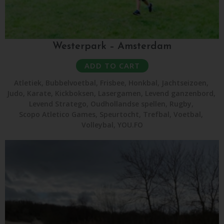
Westerpark – Amsterdam
ADD TO CART
Atletiek
,
Bubbelvoetbal
,
Frisbee
,
Honkbal
,
Jachtseizoen
,
Judo
,
Karate
,
Kickboksen
,
Lasergamen
,
Levend ganzenbord
,
Levend Stratego
,
Oudhollandse spellen
,
Rugby
,
Scopo Atletico Games
,
Speurtocht
,
Trefbal
,
Voetbal
,
Volleybal
,
YOU.FO