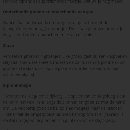
Honkbal tijdens een sportief kinderfeestje, wat wil je nog meer?
Onderhands gooien en onderhands vangen
Gooi de bal onderhands omhoog en vang de bal met de
handpalmen omhoog (kommetje). Denk aan gebogen armen! Je
krijgt steeds meer opdrachten mee van de trainer.
Slaan
Verdeel de groep in 4 groepjes! Elke groep gaat bij een knuppel en
slagpaal staan. De spelers moeten de bal tussen de pionnen door
proberen te slaan. Let op: de pionnen worden steeds wat naar
achter verplaatst!
8-pionnenspel
Twee teams: slag- en veldploeg. De speler van de slagploeg slaat
de bal in het veld, rent langs de pionnen en gooit ze met de hand
om. De veldpartij gooit de bal zo snel mogelijk naar de brander!
Trainer telt de omgegooide pionnen hardop totdat er gebrand is.
Aantal omgegooide pionnen zijn punten voor de slagploeg…