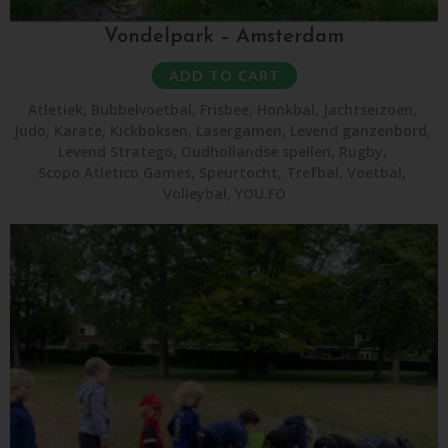
Vondelpark – Amsterdam
ADD TO CART
Atletiek
,
Bubbelvoetbal
,
Frisbee
,
Honkbal
,
Jachtseizoen
,
Judo
,
Karate
,
Kickboksen
,
Lasergamen
,
Levend ganzenbord
,
Levend Stratego
,
Oudhollandse spellen
,
Rugby
,
Scopo Atletico Games
,
Speurtocht
,
Trefbal
,
Voetbal
,
Volleybal
,
YOU.FO