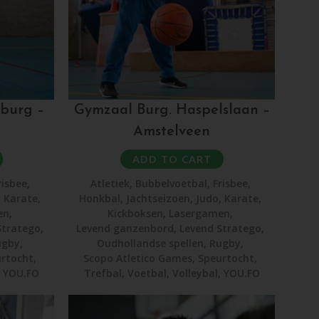
burg –
Gymzaal Burg. Haspelslaan –
Amstelveen
ADD TO CART
risbee
,
Atletiek
,
Bubbelvoetbal
,
Frisbee
,
,
Karate
,
Honkbal
,
Jachtseizoen
,
Judo
,
Karate
,
en
,
Kickboksen
,
Lasergamen
,
Stratego
,
Levend ganzenbord
,
Levend Stratego
,
ugby
,
Oudhollandse spellen
,
Rugby
,
rtocht
,
Scopo Atletico Games
,
Speurtocht
,
,
YOU.FO
Trefbal
,
Voetbal
,
Volleybal
,
YOU.FO