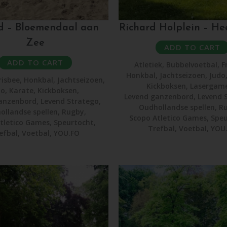
d – Bloemendaal aan
Richard Holplein – H
Zee
ADD TO CART
ADD TO CART
Atletiek
,
Bubbelvoetbal
,
F
Honkbal
,
Jachtseizoen
,
Judo
risbee
,
Honkbal
,
Jachtseizoen
,
Kickboksen
,
Lasergam
do
,
Karate
,
Kickboksen
,
Levend ganzenbord
,
Levend 
anzenbord
,
Levend Stratego
,
Oudhollandse spellen
,
R
ollandse spellen
,
Rugby
,
Scopo Atletico Games
,
Speu
tletico Games
,
Speurtocht
,
Trefbal
,
Voetbal
,
YOU
efbal
,
Voetbal
,
YOU.FO