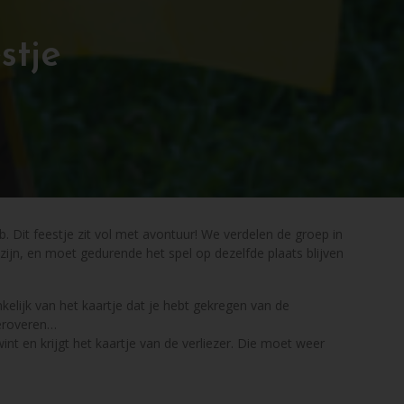
stje
. Dit feestje zit vol met avontuur! We verdelen de groep in
zijn, en moet gedurende het spel op dezelfde plaats blijven
kelijk van het kaartje dat je hebt gekregen van de
veroveren…
nt en krijgt het kaartje van de verliezer. Die moet weer