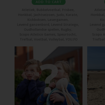
ADD TO CART
Atletiek
,
Bubbelvoetbal
,
Frisbee
,
Atleti
Honkbal
,
Jachtseizoen
,
Judo
,
Karate
,
Honkbal
Kickboksen
,
Lasergamen
,
Ki
Levend ganzenbord
,
Levend Stratego
,
Levend g
Oudhollandse spellen
,
Rugby
,
Oudh
Scopo Atletico Games
,
Speurtocht
,
Scopo A
Trefbal
,
Voetbal
,
Volleybal
,
YOU.FO
Trefbal