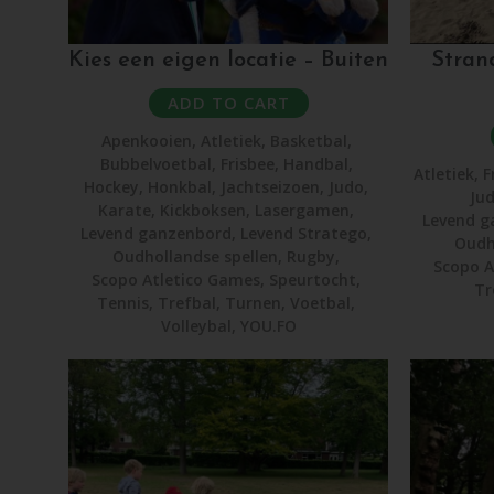
Kies een eigen locatie – Buiten
Stran
ADD TO CART
Apenkooien
,
Atletiek
,
Basketbal
,
Bubbelvoetbal
,
Frisbee
,
Handbal
,
Atletiek
,
F
Hockey
,
Honkbal
,
Jachtseizoen
,
Judo
,
Ju
Karate
,
Kickboksen
,
Lasergamen
,
Levend g
Levend ganzenbord
,
Levend Stratego
,
Oudh
Oudhollandse spellen
,
Rugby
,
Scopo A
Scopo Atletico Games
,
Speurtocht
,
Tr
Tennis
,
Trefbal
,
Turnen
,
Voetbal
,
Volleybal
,
YOU.FO