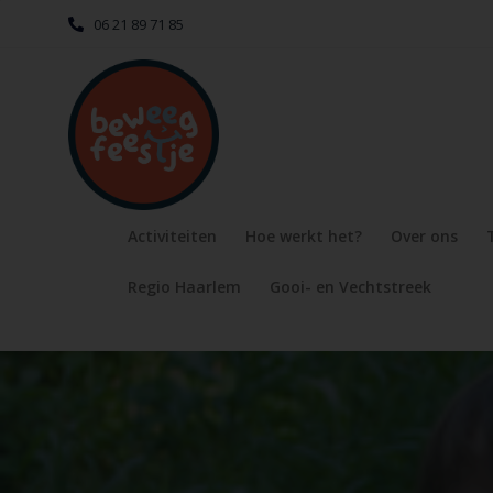
06 21 89 71 85
Activiteiten
Hoe werkt het?
Over ons
Regio Haarlem
Gooi- en Vechtstreek