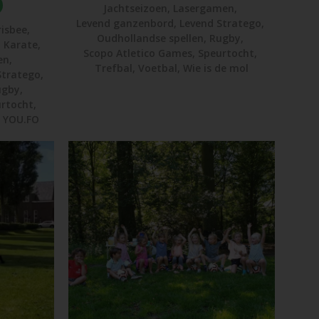
Jachtseizoen
,
Lasergamen
,
Levend ganzenbord
,
Levend Stratego
,
risbee
,
Oudhollandse spellen
,
Rugby
,
,
Karate
,
Scopo Atletico Games
,
Speurtocht
,
en
,
Trefbal
,
Voetbal
,
Wie is de mol
Stratego
,
ugby
,
rtocht
,
,
YOU.FO