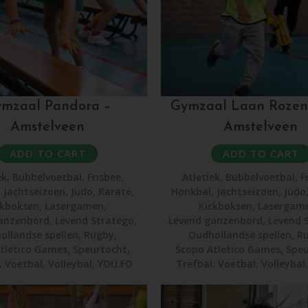
mzaal Pandora –
Gymzaal Laan Rozen
Amstelveen
Amstelveen
ADD TO CART
ADD TO CART
ek
,
Bubbelvoetbal
,
Frisbee
,
Atletiek
,
Bubbelvoetbal
,
F
,
Jachtseizoen
,
Judo
,
Karate
,
Honkbal
,
Jachtseizoen
,
Judo
ckboksen
,
Lasergamen
,
Kickboksen
,
Lasergam
anzenbord
,
Levend Stratego
,
Levend ganzenbord
,
Levend 
ollandse spellen
,
Rugby
,
Oudhollandse spellen
,
R
tletico Games
,
Speurtocht
,
Scopo Atletico Games
,
Speu
,
Voetbal
,
Volleybal
,
YOU.FO
Trefbal
,
Voetbal
,
Volleybal