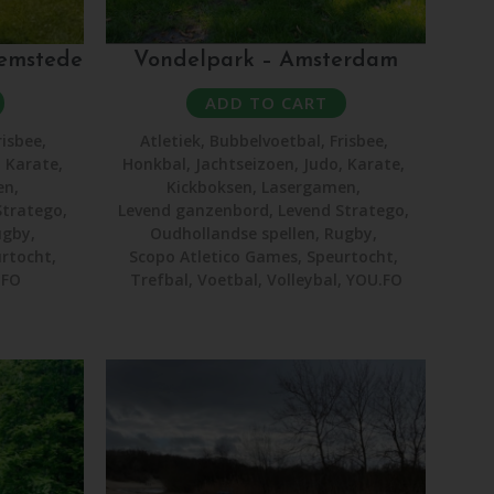
eemstede
Vondelpark – Amsterdam
ADD TO CART
risbee
,
Atletiek
,
Bubbelvoetbal
,
Frisbee
,
,
Karate
,
Honkbal
,
Jachtseizoen
,
Judo
,
Karate
,
en
,
Kickboksen
,
Lasergamen
,
Stratego
,
Levend ganzenbord
,
Levend Stratego
,
ugby
,
Oudhollandse spellen
,
Rugby
,
rtocht
,
Scopo Atletico Games
,
Speurtocht
,
.FO
Trefbal
,
Voetbal
,
Volleybal
,
YOU.FO