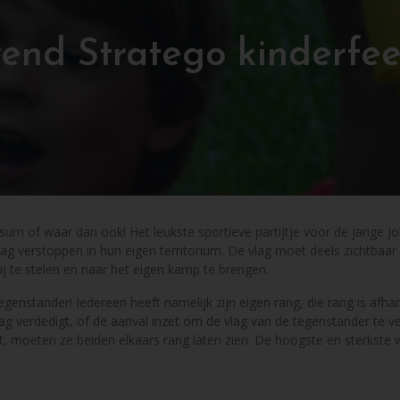
end Stratego kinderfee
 of waar dan ook! Het leukste sportieve partijtje voor de jarige Job
g verstoppen in hun eigen territorium. De vlag moet deels zichtbaar 
ij te stelen en naar het eigen kamp te brengen.
genstander! Iedereen heeft namelijk zijn eigen rang, die rang is afhan
lag verdedigt, of de aanval inzet om de vlag van de tegenstander te 
, moeten ze beiden elkaars rang laten zien. De hoogste en sterkste wi