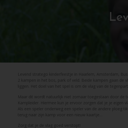
Lev
Levend stratego kinderfeestje in Haarlem, Amsterdam, Bussum
2 kampen in het bos, park of veld. Beide kampen gaan de vla
liggen. Het doel van het spel is om de vlag van de tegenpart
Maar dit wordt natuurlijk niet zomaar toegestaan door de te
Kampleider. Hiermee kun je ervoor zorgen dat je je eigen v
Als een speler onderweg een speler van de andere ploeg tikt
terug naar zijn kamp voor een nieuw kaartje…
Zorg dat je de vlag goed verstopt!