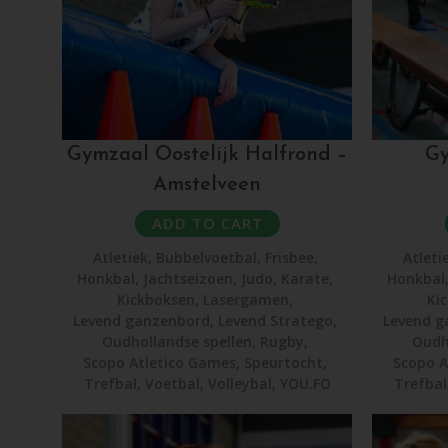
Gymzaal Oostelijk Halfrond –
Gy
Amstelveen
ADD TO CART
Atletiek
,
Bubbelvoetbal
,
Frisbee
,
Atleti
Honkbal
,
Jachtseizoen
,
Judo
,
Karate
,
Honkbal
Kickboksen
,
Lasergamen
,
Ki
Levend ganzenbord
,
Levend Stratego
,
Levend g
Oudhollandse spellen
,
Rugby
,
Oudh
Scopo Atletico Games
,
Speurtocht
,
Scopo A
Trefbal
,
Voetbal
,
Volleybal
,
YOU.FO
Trefbal