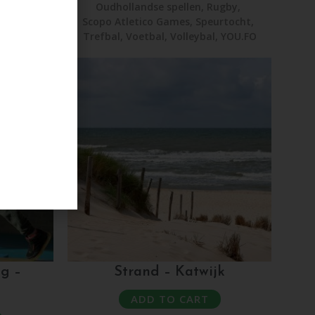
ugby
,
Oudhollandse spellen
,
Rugby
,
rtocht
,
Scopo Atletico Games
,
Speurtocht
,
,
YOU.FO
Trefbal
,
Voetbal
,
Volleybal
,
YOU.FO
g –
Strand – Katwijk
ADD TO CART