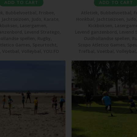
ADD TO CART
ADD TO CART
ek
,
Bubbelvoetbal
,
Frisbee
,
Atletiek
,
Bubbelvoetbal
,
F
,
Jachtseizoen
,
Judo
,
Karate
,
Honkbal
,
Jachtseizoen
,
Judo
ckboksen
,
Lasergamen
,
Kickboksen
,
Lasergam
anzenbord
,
Levend Stratego
,
Levend ganzenbord
,
Levend 
ollandse spellen
,
Rugby
,
Oudhollandse spellen
,
R
tletico Games
,
Speurtocht
,
Scopo Atletico Games
,
Speu
,
Voetbal
,
Volleybal
,
YOU.FO
Trefbal
,
Voetbal
,
Volleybal