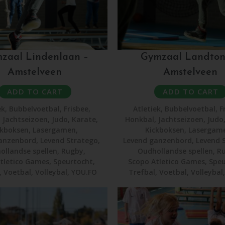
zaal Lindenlaan –
Gymzaal Landton
Amstelveen
Amstelveen
ADD TO CART
ADD TO CART
ek
,
Bubbelvoetbal
,
Frisbee
,
Atletiek
,
Bubbelvoetbal
,
F
,
Jachtseizoen
,
Judo
,
Karate
,
Honkbal
,
Jachtseizoen
,
Judo
ckboksen
,
Lasergamen
,
Kickboksen
,
Lasergam
anzenbord
,
Levend Stratego
,
Levend ganzenbord
,
Levend 
ollandse spellen
,
Rugby
,
Oudhollandse spellen
,
R
tletico Games
,
Speurtocht
,
Scopo Atletico Games
,
Speu
,
Voetbal
,
Volleybal
,
YOU.FO
Trefbal
,
Voetbal
,
Volleybal