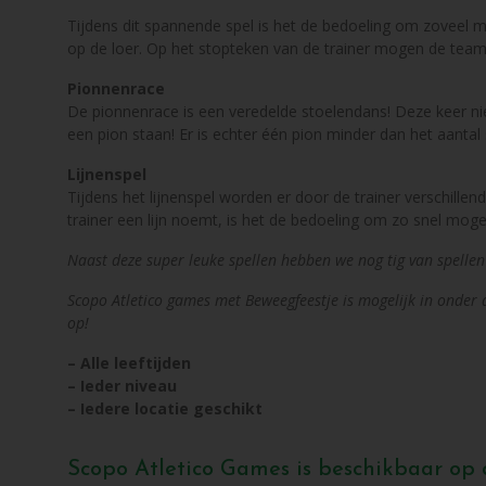
Tijdens dit spannende spel is het de bedoeling om zoveel mo
op de loer. Op het stopteken van de trainer mogen de teams
Pionnenrace
De pionnenrace is een veredelde stoelendans! Deze keer ni
een pion staan! Er is echter één pion minder dan het aantal
Lijnenspel
Tijdens het lijnenspel worden er door de trainer verschillen
trainer een lijn noemt, is het de bedoeling om zo snel mogeli
Naast deze super leuke spellen hebben we nog tig van spellen 
Scopo Atletico games met Beweegfeestje is mogelijk in onder
op!
– Alle leeftijden
– Ieder niveau
– Iedere locatie geschikt
Scopo Atletico Games is beschikbaar op d