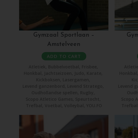
Gymzaal Sportlaan –
Gym
Amstelveen
ADD TO CART
Atletiek
,
Bubbelvoetbal
,
Frisbee
,
Atleti
Honkbal
,
Jachtseizoen
,
Judo
,
Karate
,
Honkbal
Kickboksen
,
Lasergamen
,
Ki
Levend ganzenbord
,
Levend Stratego
,
Levend g
Oudhollandse spellen
,
Rugby
,
Oudh
Scopo Atletico Games
,
Speurtocht
,
Scopo A
Trefbal
,
Voetbal
,
Volleybal
,
YOU.FO
Trefbal