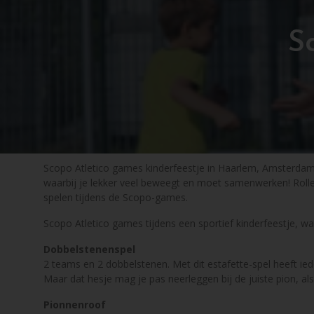
S
Scopo Atletico games kinderfeestje in Haarlem, Amsterdam, 
waarbij je lekker veel beweegt en moet samenwerken! Rollen
spelen tijdens de Scopo-games.
Scopo Atletico games tijdens een sportief kinderfeestje, wa
Dobbelstenenspel
2 teams en 2 dobbelstenen. Met dit estafette-spel heeft ied
Maar dat hesje mag je pas neerleggen bij de juiste pion, al
Pionnenroof