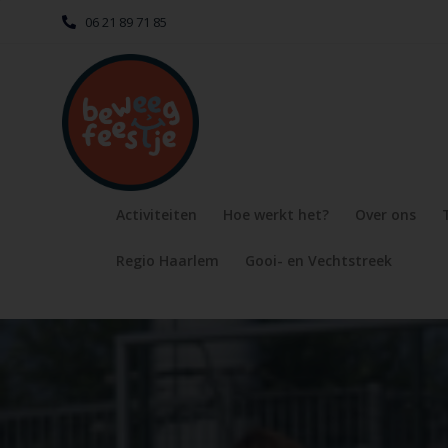
06 21 89 71 85
Activiteiten
Hoe werkt het?
Over ons
Regio Haarlem
Gooi- en Vechtstreek