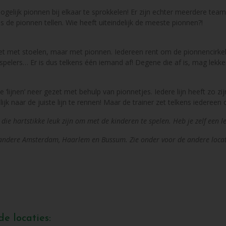
gelijk pionnen bij elkaar te sprokkelen! Er zijn echter meerdere team
 de pionnen tellen. Wie heeft uiteindelijk de meeste pionnen?!
et met stoelen, maar met pionnen. Iedereen rent om de pionnencirke
 spelers… Er is dus telkens één iemand af! Degene die af is, mag lekk
de ‘lijnen’ neer gezet met behulp van pionnetjes. Iedere lijn heeft zo 
jk naar de juiste lijn te rennen! Maar de trainer zet telkens iedereen
die hartstikke leuk zijn om met de kinderen te spelen. Heb je zelf een l
 andere Amsterdam, Haarlem en Bussum. Zie onder voor de andere locati
e locaties: