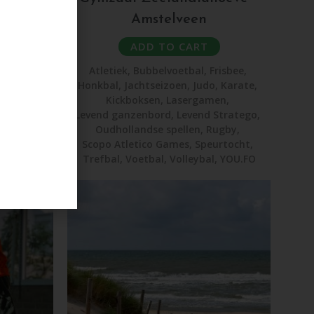
Amstelveen
ADD TO CART
risbee
,
Atletiek
,
Bubbelvoetbal
,
Frisbee
,
,
Karate
,
Honkbal
,
Jachtseizoen
,
Judo
,
Karate
,
en
,
Kickboksen
,
Lasergamen
,
Stratego
,
Levend ganzenbord
,
Levend Stratego
,
ugby
,
Oudhollandse spellen
,
Rugby
,
rtocht
,
Scopo Atletico Games
,
Speurtocht
,
,
YOU.FO
Trefbal
,
Voetbal
,
Volleybal
,
YOU.FO