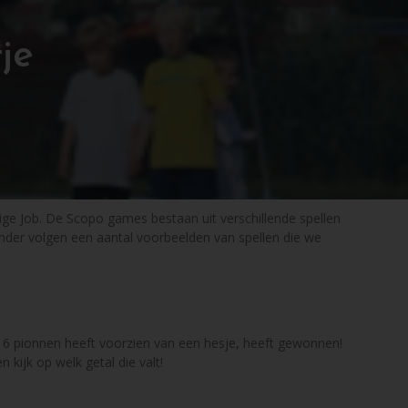
je
ige Job. De Scopo games bestaan uit verschillende spellen
onder volgen een aantal voorbeelden van spellen die we
le 6 pionnen heeft voorzien van een hesje, heeft gewonnen!
 kijk op welk getal die valt!