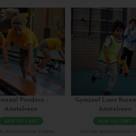
mzaal Pandora –
Gymzaal Laan Rozen
Amstelveen
Amstelveen
ADD TO CART
ADD TO CART
ek
,
Bubbelvoetbal
,
Frisbee
,
Atletiek
,
Bubbelvoetbal
,
F