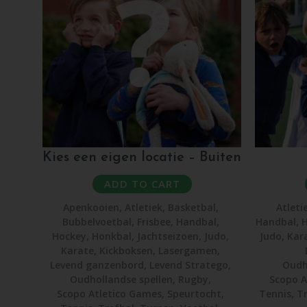
Kies een eigen locatie – Buiten
ADD TO CART
Apenkooien
,
Atletiek
,
Basketbal
,
Atleti
Bubbelvoetbal
,
Frisbee
,
Handbal
,
Handbal
,
H
Hockey
,
Honkbal
,
Jachtseizoen
,
Judo
,
Judo
,
Kar
Karate
,
Kickboksen
,
Lasergamen
,
Levend ganzenbord
,
Levend Stratego
,
Oudh
Oudhollandse spellen
,
Rugby
,
Scopo A
Scopo Atletico Games
,
Speurtocht
,
Tennis
,
Tr