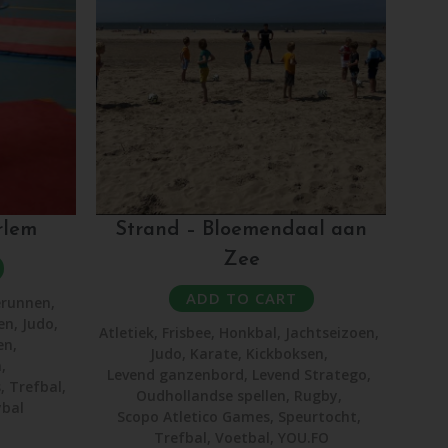
rlem
Strand – Bloemendaal aan
Zee
ADD TO CART
erunnen
,
en
,
Judo
,
Atletiek
,
Frisbee
,
Honkbal
,
Jachtseizoen
,
en
,
Judo
,
Karate
,
Kickboksen
,
n
,
Levend ganzenbord
,
Levend Stratego
,
s
,
Trefbal
,
Oudhollandse spellen
,
Rugby
,
ybal
Scopo Atletico Games
,
Speurtocht
,
Trefbal
,
Voetbal
,
YOU.FO