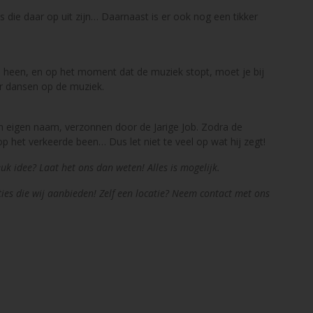
s die daar op uit zijn… Daarnaast is er ook nog een tikker
l heen, en op het moment dat de muziek stopt, moet je bij
er dansen op de muziek.
zijn eigen naam, verzonnen door de Jarige Job. Zodra de
 op het verkeerde been… Dus let niet te veel op wat hij zegt!
euk idee? Laat het ons dan weten! Alles is mogelijk.
es die wij aanbieden! Zelf een locatie? Neem contact met ons