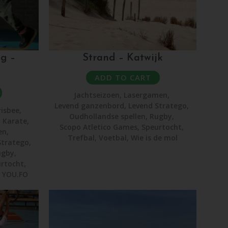
g –
Strand – Katwijk
ADD TO CART
Jachtseizoen
,
Lasergamen
,
Levend ganzenbord
,
Levend Stratego
,
risbee
,
Oudhollandse spellen
,
Rugby
,
,
Karate
,
Scopo Atletico Games
,
Speurtocht
,
en
,
Trefbal
,
Voetbal
,
Wie is de mol
Stratego
,
ugby
,
rtocht
,
,
YOU.FO