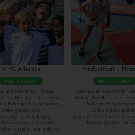
MHC Alliance
Hedastraat – Haa
ADD TO CART
ADD TO CART
ek
,
Bubbelvoetbal
,
Frisbee
,
Apenkooien
,
Basketbal
,
Fre
ockey
,
Honkbal
,
Jachtseizoen
,
Frisbee
,
Handbal
,
Jachtseizo
ate
,
Kickboksen
,
Lasergamen
,
Kickboksen
,
Lasergam
Levend ganzenbord
,
Oudhollandse spelle
ollandse spellen
,
Rugby
,
Scopo Atletico Games
,
Tenni
tletico Games
,
Speurtocht
,
Turnen
,
Voetbal
,
Volle
efbal
,
Voetbal
,
Wie is de mol
,