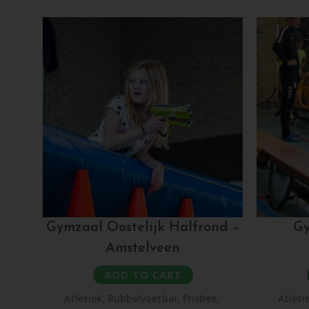
Gymzaal Oostelijk Halfrond –
Gy
Amstelveen
ADD TO CART
Atletiek
,
Bubbelvoetbal
,
Frisbee
,
Atleti