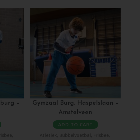
burg –
Gymzaal Burg. Haspelslaan –
Amstelveen
ADD TO CART
risbee
,
Atletiek
,
Bubbelvoetbal
,
Frisbee
,