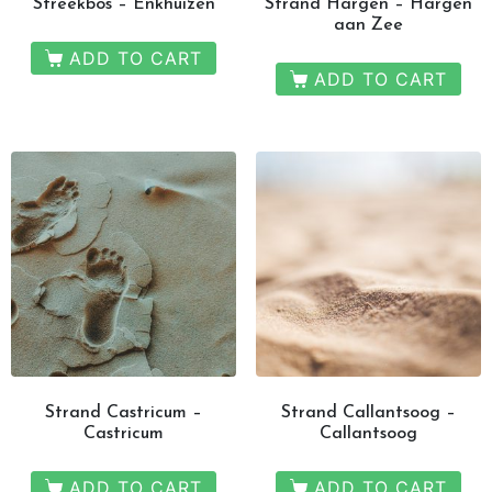
Streekbos – Enkhuizen
Strand Hargen – Hargen
aan Zee
ADD TO CART
ADD TO CART
Strand Castricum –
Strand Callantsoog –
Castricum
Callantsoog
ADD TO CART
ADD TO CART