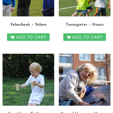
THEMA?
Pietentraining, Pakjes bezorgen? Het kan allemaal!
Bel snel voor de mogelijkheden!
Velserbeek – Velsen
Tinnegieter – Hoorn
06 21 89 71 85
ADD TO CART
ADD TO CART
Boeken