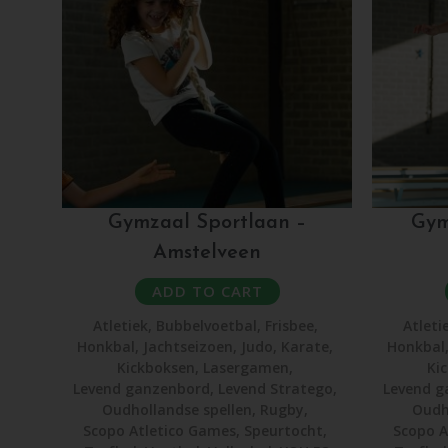
Gymzaal Sportlaan –
Gym
Amstelveen
ADD TO CART
Atletiek
,
Bubbelvoetbal
,
Frisbee
,
Atleti
Honkbal
,
Jachtseizoen
,
Judo
,
Karate
,
Honkbal
Kickboksen
,
Lasergamen
,
Ki
Levend ganzenbord
,
Levend Stratego
,
Levend g
Oudhollandse spellen
,
Rugby
,
Oudh
Scopo Atletico Games
,
Speurtocht
,
Scopo A