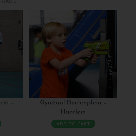
,
YOU.FO
cht –
Gymzaal Doelenplein –
Haarlem
ADD TO CART