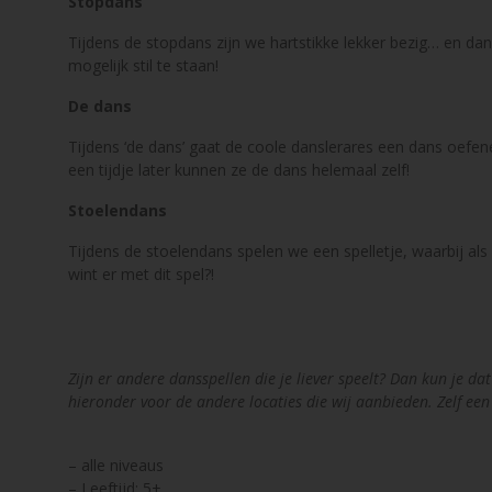
Stopdans
Tijdens de stopdans zijn we hartstikke lekker bezig… en da
mogelijk stil te staan!
De dans
Tijdens ‘de dans’ gaat de coole danslerares een dans oefe
een tijdje later kunnen ze de dans helemaal zelf!
Stoelendans
Tijdens de stoelendans spelen we een spelletje, waarbij als
wint er met dit spel?!
Zijn er andere dansspellen die je liever speelt? Dan kun je d
hieronder voor de andere locaties die wij aanbieden. Zelf ee
– alle niveaus
– Leeftijd: 5+