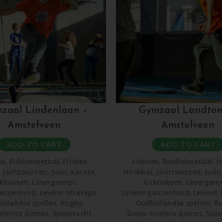
zaal Lindenlaan –
Gymzaal Landton
Amstelveen
Amstelveen
ADD TO CART
ADD TO CART
ek
,
Bubbelvoetbal
,
Frisbee
,
Atletiek
,
Bubbelvoetbal
,
F
,
Jachtseizoen
,
Judo
,
Karate
,
Honkbal
,
Jachtseizoen
,
Judo
ckboksen
,
Lasergamen
,
Kickboksen
,
Lasergam
anzenbord
,
Levend Stratego
,
Levend ganzenbord
,
Levend 
ollandse spellen
,
Rugby
,
Oudhollandse spellen
,
R
tletico Games
,
Speurtocht
,
Scopo Atletico Games
,
Speu