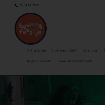
06 21 89 71 85
Activiteiten
Hoe werkt het?
Over ons
Regio Haarlem
Gooi- en Vechtstreek