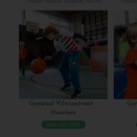
Trefbal
,
Voetbal
,
Volleybal
,
YOU.FO
Trefbal
Gymzaal Vilniusstraat –
Gym
Haarlem
ADD TO CART