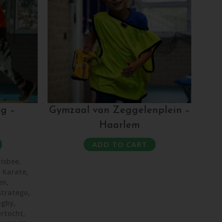
g –
Gymzaal van Zeggelenplein –
Haarlem
ADD TO CART
risbee
,
,
Karate
,
en
,
Stratego
,
ugby
,
rtocht
,