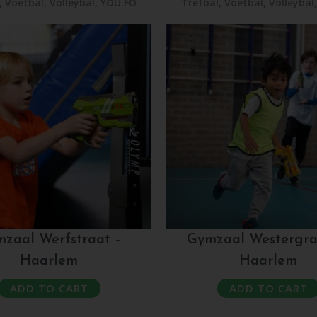
,
Voetbal
,
Volleybal
,
YOU.FO
Trefbal
,
Voetbal
,
Volleybal
zaal Werfstraat –
Gymzaal Westergra
Haarlem
Haarlem
ADD TO CART
ADD TO CART